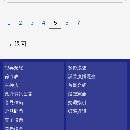
1
2
3
4
5
6
7
返回
快速連結
經典榮耀
關於漢聲
節目表
漢聲廣播電臺
主持人
首長介紹
政府資訊公開
漢聲家族
意見信箱
交通指引
常見問題
頻率資訊
電子投票
問卷調查