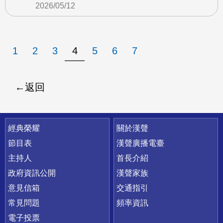
2026/05/12
1
2
3
4
5
6
7
返回
快速連結
經典榮耀
關於漢聲
節目表
漢聲廣播電臺
主持人
首長介紹
政府資訊公開
漢聲家族
意見信箱
交通指引
常見問題
頻率資訊
電子投票