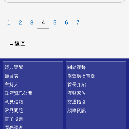
1
2
3
4
5
6
7
返回
快速連結
經典榮耀
關於漢聲
節目表
漢聲廣播電臺
主持人
首長介紹
政府資訊公開
漢聲家族
意見信箱
交通指引
常見問題
頻率資訊
電子投票
問卷調查