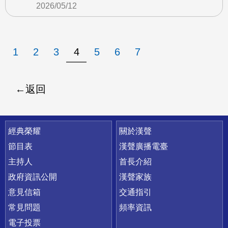
2026/05/12
1
2
3
4
5
6
7
返回
快速連結
經典榮耀
關於漢聲
節目表
漢聲廣播電臺
主持人
首長介紹
政府資訊公開
漢聲家族
意見信箱
交通指引
常見問題
頻率資訊
電子投票