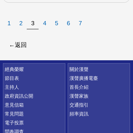
1
2
3
4
5
6
7
返回
快速連結
經典榮耀
關於漢聲
節目表
漢聲廣播電臺
主持人
首長介紹
政府資訊公開
漢聲家族
意見信箱
交通指引
常見問題
頻率資訊
電子投票
問卷調查