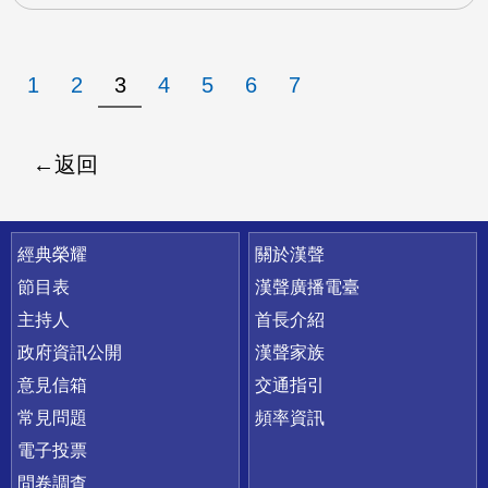
1
2
3
4
5
6
7
返回
快速連結
經典榮耀
關於漢聲
節目表
漢聲廣播電臺
主持人
首長介紹
政府資訊公開
漢聲家族
意見信箱
交通指引
常見問題
頻率資訊
電子投票
問卷調查