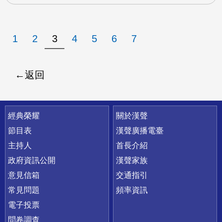
1
2
3
4
5
6
7
返回
快速連結
經典榮耀
關於漢聲
節目表
漢聲廣播電臺
主持人
首長介紹
政府資訊公開
漢聲家族
意見信箱
交通指引
常見問題
頻率資訊
電子投票
問卷調查