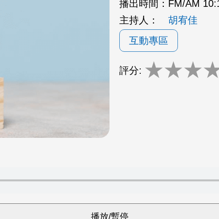
播出時間：
FM/AM 10
主持人：
胡宥佳
互動專區
★
★
★
評分: