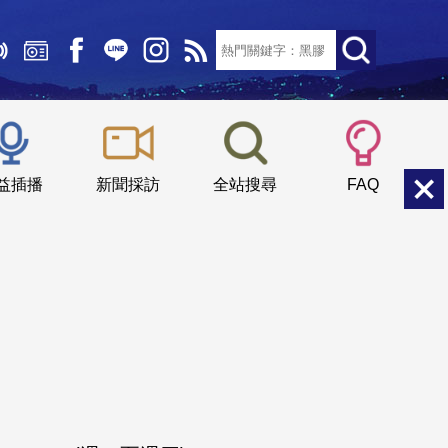
文字大小：
小
中
大
益插播
新聞採訪
全站搜尋
FAQ