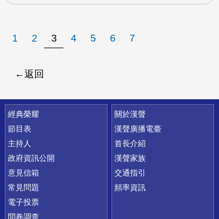
1
2
3
4
5
6
7
返回
快速連結
經典榮耀
關於漢聲
節目表
漢聲廣播電臺
主持人
首長介紹
政府資訊公開
漢聲家族
意見信箱
交通指引
常見問題
頻率資訊
電子投票
問卷調查