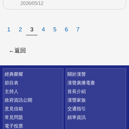
2026/05/12
1
2
3
4
5
6
7
返回
快速連結
經典榮耀
關於漢聲
節目表
漢聲廣播電臺
主持人
首長介紹
政府資訊公開
漢聲家族
意見信箱
交通指引
常見問題
頻率資訊
電子投票