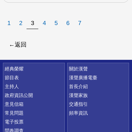
1
2
3
4
5
6
7
返回
快速連結
經典榮耀
關於漢聲
節目表
漢聲廣播電臺
主持人
首長介紹
政府資訊公開
漢聲家族
意見信箱
交通指引
常見問題
頻率資訊
電子投票
問卷調查