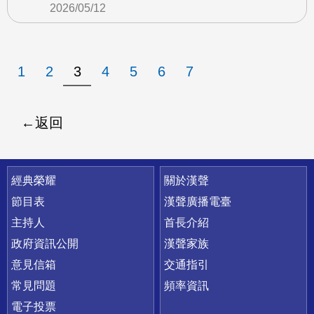
2026/05/12
1
2
3
4
5
6
7
返回
快速連結
經典榮耀
關於漢聲
節目表
漢聲廣播電臺
主持人
首長介紹
政府資訊公開
漢聲家族
意見信箱
交通指引
常見問題
頻率資訊
電子投票