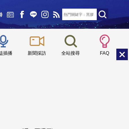
文字大小：
小
中
大
益插播
新聞採訪
全站搜尋
FAQ