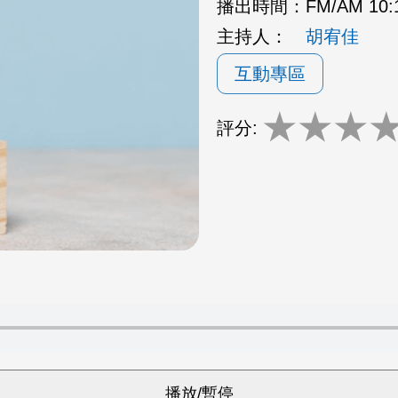
播出時間：
FM/AM 10
主持人：
胡宥佳
互動專區
★
★
★
評分: