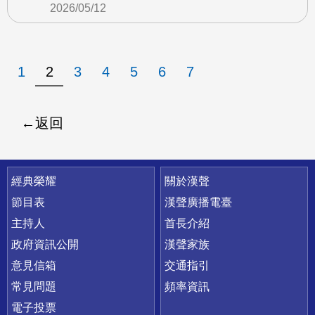
2026/05/12
1
2
3
4
5
6
7
返回
快速連結
經典榮耀
關於漢聲
節目表
漢聲廣播電臺
主持人
首長介紹
政府資訊公開
漢聲家族
意見信箱
交通指引
常見問題
頻率資訊
電子投票