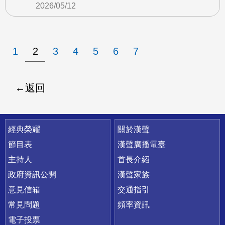
2026/05/12
1
2
3
4
5
6
7
返回
快速連結
經典榮耀
關於漢聲
節目表
漢聲廣播電臺
主持人
首長介紹
政府資訊公開
漢聲家族
意見信箱
交通指引
常見問題
頻率資訊
電子投票