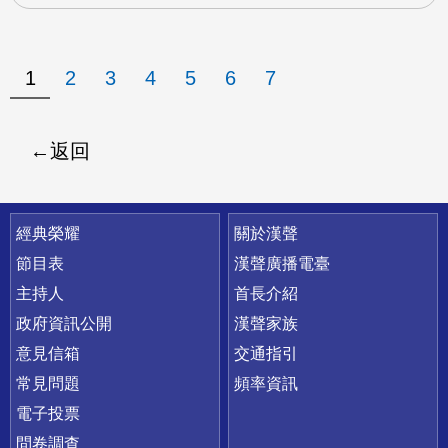
1
2
3
4
5
6
7
返回
快速連結
經典榮耀
關於漢聲
節目表
漢聲廣播電臺
主持人
首長介紹
政府資訊公開
漢聲家族
意見信箱
交通指引
常見問題
頻率資訊
電子投票
問卷調查