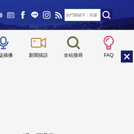
文字大小：
小
中
大
益插播
新聞採訪
全站搜尋
FAQ