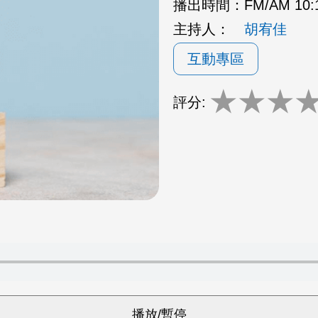
播出時間：
FM/AM 10
主持人：
胡宥佳
互動專區
★
★
★
評分: