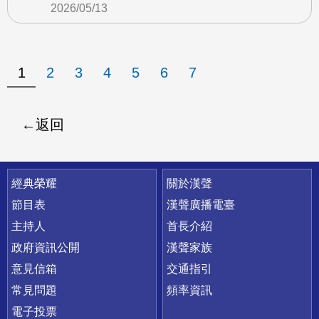
2026/05/13
1
2
3
4
5
6
7
返回
快速連結
經典榮耀
關於漢聲
節目表
漢聲廣播電臺
主持人
首長介紹
政府資訊公開
漢聲家族
意見信箱
交通指引
常見問題
頻率資訊
電子投票