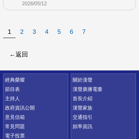
2026/05/12
1
2
3
4
5
6
7
返回
快速連結
經典榮耀
關於漢聲
節目表
漢聲廣播電臺
主持人
首長介紹
政府資訊公開
漢聲家族
意見信箱
交通指引
常見問題
頻率資訊
電子投票