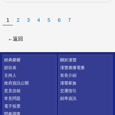
1
2
3
4
5
6
7
返回
快速連結
經典榮耀
關於漢聲
節目表
漢聲廣播電臺
主持人
首長介紹
政府資訊公開
漢聲家族
意見信箱
交通指引
常見問題
頻率資訊
電子投票
問卷調查