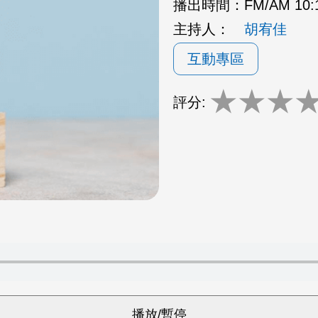
播出時間：
FM/AM 10
主持人：
胡宥佳
互動專區
★
★
★
評分: