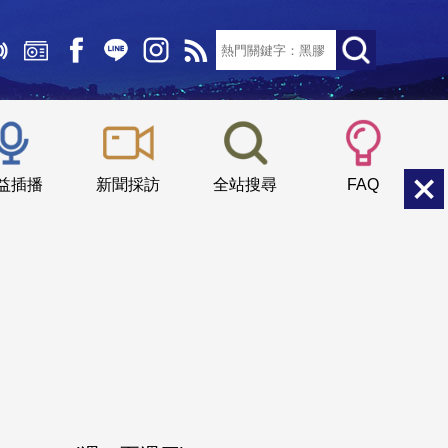
文字大小：
小
中
大
益插播
新聞採訪
全站搜尋
FAQ