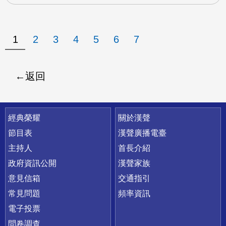
1
2
3
4
5
6
7
返回
快速連結
經典榮耀
關於漢聲
節目表
漢聲廣播電臺
主持人
首長介紹
政府資訊公開
漢聲家族
意見信箱
交通指引
常見問題
頻率資訊
電子投票
問卷調查