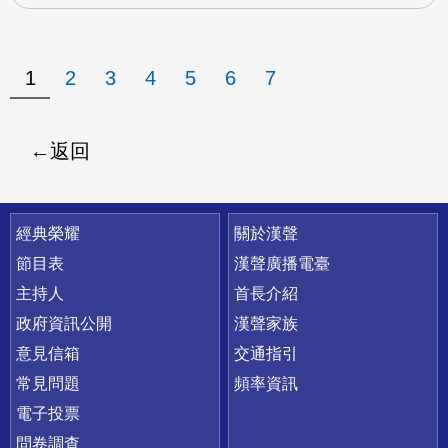
1
2
3
4
5
6
7
返回
快速連結
經典榮耀
關於漢聲
節目表
漢聲廣播電臺
主持人
首長介紹
政府資訊公開
漢聲家族
意見信箱
交通指引
常見問題
頻率資訊
電子投票
問卷調查