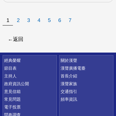
1
2
3
4
5
6
7
返回
快速連結
經典榮耀
關於漢聲
節目表
漢聲廣播電臺
主持人
首長介紹
政府資訊公開
漢聲家族
意見信箱
交通指引
常見問題
頻率資訊
電子投票
問卷調查