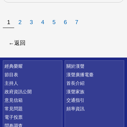
1
2
3
4
5
6
7
返回
快速連結
經典榮耀
關於漢聲
節目表
漢聲廣播電臺
主持人
首長介紹
政府資訊公開
漢聲家族
意見信箱
交通指引
常見問題
頻率資訊
電子投票
問卷調查