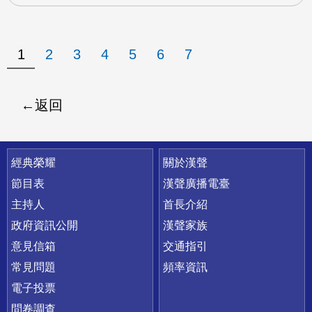
1
2
3
4
5
6
7
返回
快速連結
經典榮耀
關於漢聲
節目表
漢聲廣播電臺
主持人
首長介紹
政府資訊公開
漢聲家族
意見信箱
交通指引
常見問題
頻率資訊
電子投票
問卷調查