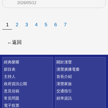
2026/05/12
1
2
3
4
5
6
7
返回
快速連結
經典榮耀
關於漢聲
節目表
漢聲廣播電臺
主持人
首長介紹
政府資訊公開
漢聲家族
意見信箱
交通指引
常見問題
頻率資訊
電子投票