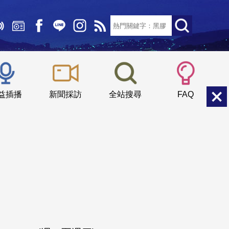
文字大小：
小
中
大
益插播
新聞採訪
全站搜尋
FAQ