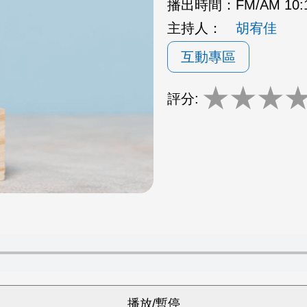
播出時間：
FM/AM 10
主持人：
胡宥佳
互動專區
★
★
★
評分: