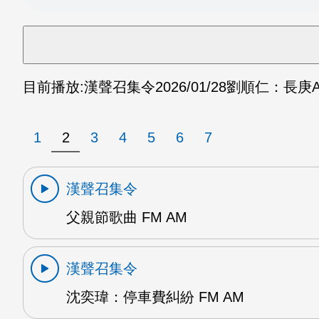
目前播放:
漢聲召集令
2026/01/28
劉順仁：長庚AI
1
2
3
4
5
6
7
漢聲召集令
父親節歌曲 FM AM
漢聲召集令
沈奕瑋：停車費糾紛 FM AM