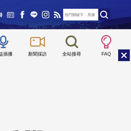
文字大小：
小
中
大
益插播
新聞採訪
全站搜尋
FAQ