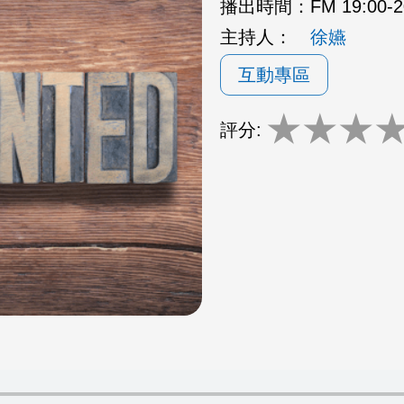
播出時間：
FM 19:00
主持人：
徐嬿
互動專區
★
★
★
評分: