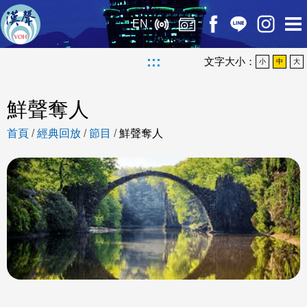
EN
:::
文字大小：
小
中
大
鮮聲奪人
首頁
/
經典回放
/
節目
/
鮮聲奪人