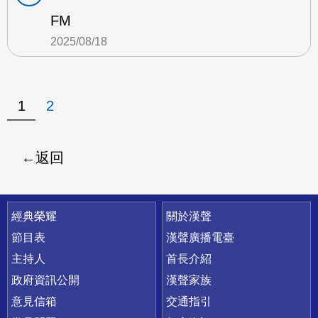
FM
2025/08/18
1
2
返回
快速連結
經典榮耀
關於漢聲
節目表
漢聲廣播電臺
主持人
首長介紹
政府資訊公開
漢聲家族
意見信箱
交通指引