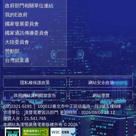
政府部門相關單位連結
我的E政府
國家發展委員會
國家通訊傳播委員會
大陸委員會
勞動部
台灣就業通
隱私權保護政策
網站安全政策
政府網站資料開放宣告
網站導覽
(02)2321-5191
│
100012臺北市中正區信義路一段3號五樓B棟
管理單位：漢聲電臺資訊部門
更新時間：2026/08/06 18:12
瀏覽人次：21,541,765
本網站為漢聲廣播電臺版權所有 © 2026