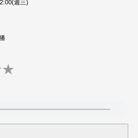
02:00(週三)
重播
★
★