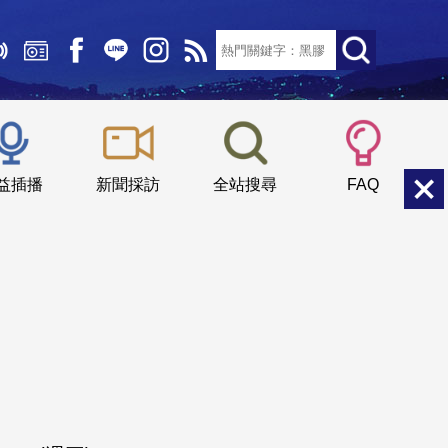
文字大小：
小
中
大
益插播
新聞採訪
全站搜尋
FAQ