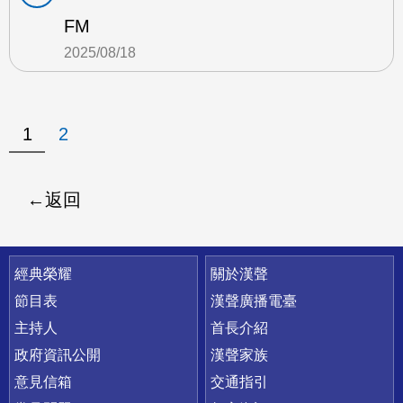
FM
2025/08/18
1
2
返回
快速連結
經典榮耀
關於漢聲
節目表
漢聲廣播電臺
主持人
首長介紹
政府資訊公開
漢聲家族
意見信箱
交通指引