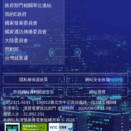
政府部門相關單位連結
我的E政府
國家發展委員會
國家通訊傳播委員會
大陸委員會
勞動部
台灣就業通
隱私權保護政策
網站安全政策
政府網站資料開放宣告
網站導覽
(02)2321-5191
│
100012臺北市中正區信義路一段3號五樓B棟
管理單位：漢聲電臺資訊部門
更新時間：2026/08/08 21:59
瀏覽人次：21,692,231
本網站為漢聲廣播電臺版權所有 © 2026