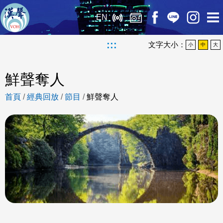
EN
:::
文字大小：
小
中
大
鮮聲奪人
首頁
/
經典回放
/
節目
/
鮮聲奪人