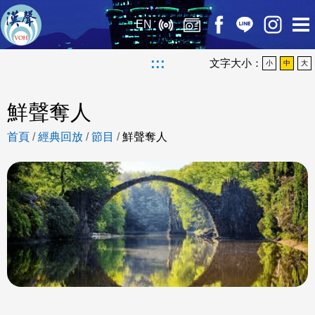
EN
:::
文字大小：
小
中
大
鮮聲奪人
首頁
/
經典回放
/
節目
/
鮮聲奪人