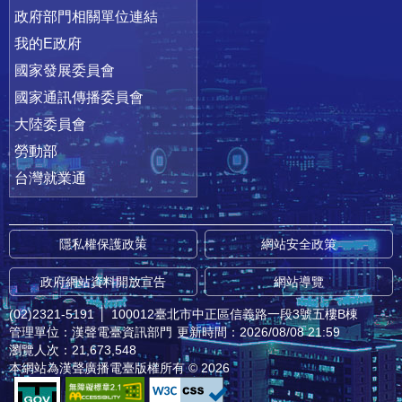
政府部門相關單位連結
我的E政府
國家發展委員會
國家通訊傳播委員會
大陸委員會
勞動部
台灣就業通
隱私權保護政策
網站安全政策
政府網站資料開放宣告
網站導覽
(02)2321-5191
│
100012臺北市中正區信義路一段3號五樓B棟
管理單位：漢聲電臺資訊部門
更新時間：2026/08/08 21:59
瀏覽人次：21,673,548
本網站為漢聲廣播電臺版權所有 © 2026