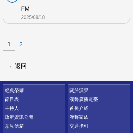
FM
2025/08/18
1
2
返回
快速連結
經典榮耀
關於漢聲
節目表
漢聲廣播電臺
主持人
首長介紹
政府資訊公開
漢聲家族
意見信箱
交通指引