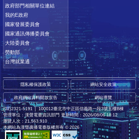
政府部門相關單位連結
我的E政府
國家發展委員會
國家通訊傳播委員會
大陸委員會
勞動部
台灣就業通
隱私權保護政策
網站安全政策
政府網站資料開放宣告
網站導覽
(02)2321-5191
│
100012臺北市中正區信義路一段3號五樓B棟
管理單位：漢聲電臺資訊部門
更新時間：2026/08/06 18:12
瀏覽人次：21,563,910
本網站為漢聲廣播電臺版權所有 © 2026