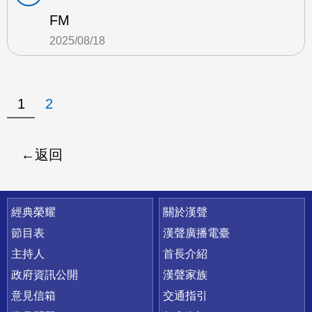
FM
2025/08/18
1
2
返回
快速連結
經典榮耀
關於漢聲
節目表
漢聲廣播電臺
主持人
首長介紹
政府資訊公開
漢聲家族
意見信箱
交通指引