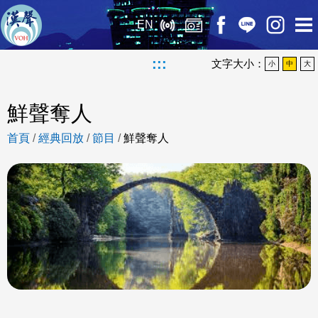
EN
:::
文字大小：
小
中
大
鮮聲奪人
首頁
/
經典回放
/
節目
/
鮮聲奪人