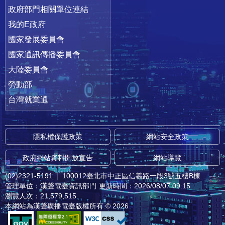
政府部門相關單位連結
我的E政府
國家發展委員會
國家通訊傳播委員會
大陸委員會
勞動部
台灣就業通
隱私權保護政策
網站安全政策
政府網站資料開放宣告
網站導覽
(02)2321-5191
│
100012臺北市中正區信義路一段3號五樓B棟
管理單位：漢聲電臺資訊部門
更新時間：2026/08/07 09:15
瀏覽人次：21,579,515
本網站為漢聲廣播電臺版權所有 © 2026