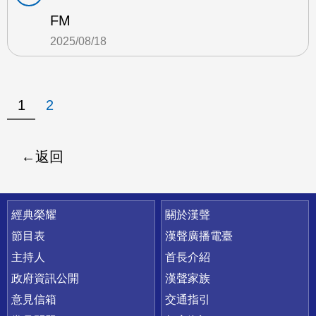
FM
2025/08/18
1
2
返回
快速連結
經典榮耀
關於漢聲
節目表
漢聲廣播電臺
主持人
首長介紹
政府資訊公開
漢聲家族
意見信箱
交通指引