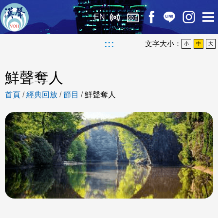
EN
:::
文字大小：
小
中
大
鮮聲奪人
首頁
/
經典回放
/
節目
/
鮮聲奪人