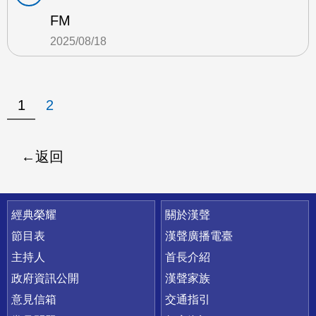
FM
2025/08/18
1
2
返回
快速連結
經典榮耀
關於漢聲
節目表
漢聲廣播電臺
主持人
首長介紹
政府資訊公開
漢聲家族
意見信箱
交通指引