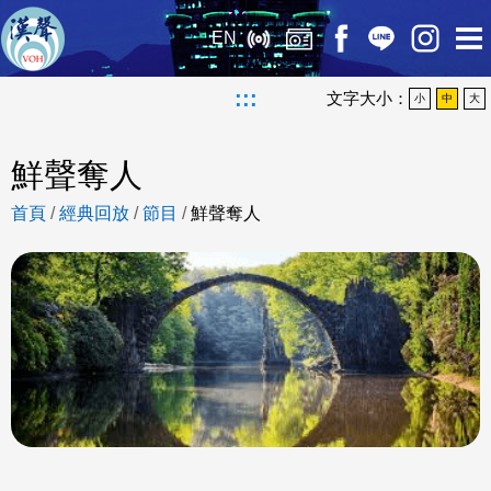
EN
:::
文字大小：
小
中
大
鮮聲奪人
首頁
/
經典回放
/
節目
/
鮮聲奪人