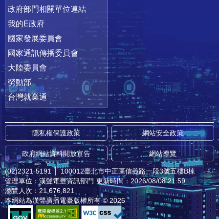
政府部門相關單位連結
我的E政府
國家發展委員會
國家通訊傳播委員會
大陸委員會
勞動部
台灣就業通
隱私權保護政策
網站安全政策
政府網站資料開放宣告
網站導覽
(02)2321-5191
│
100012臺北市中正區信義路一段3號五樓B棟
管理單位：漢聲電臺資訊部門
更新時間：2026/08/08 21:59
瀏覽人次：21,676,821
本網站為漢聲廣播電臺版權所有 © 2026