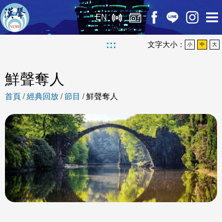
EN
:::
文字大小：
小
中
大
鮮聲奪人
首頁
/
經典回放
/
節目
/
鮮聲奪人