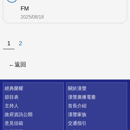
FM
2025/08/18
1
2
返回
快速連結
經典榮耀
關於漢聲
節目表
漢聲廣播電臺
主持人
首長介紹
政府資訊公開
漢聲家族
意見信箱
交通指引