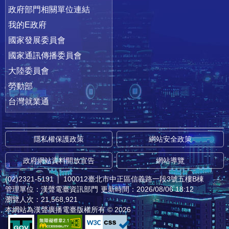
政府部門相關單位連結
我的E政府
國家發展委員會
國家通訊傳播委員會
大陸委員會
勞動部
台灣就業通
隱私權保護政策
網站安全政策
政府網站資料開放宣告
網站導覽
(02)2321-5191
│
100012臺北市中正區信義路一段3號五樓B棟
管理單位：漢聲電臺資訊部門
更新時間：2026/08/06 18:12
瀏覽人次：21,568,921
本網站為漢聲廣播電臺版權所有 © 2026