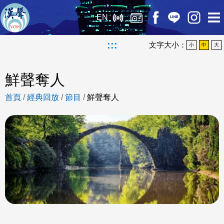
EN
:::
文字大小：
小
中
大
鮮聲奪人
首頁
/
經典回放
/
節目
/
鮮聲奪人