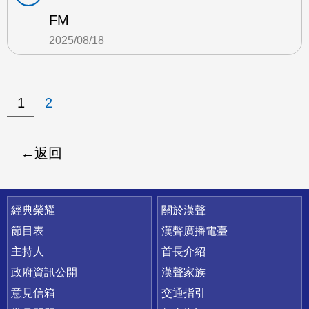
FM
2025/08/18
1
2
返回
快速連結
經典榮耀
關於漢聲
節目表
漢聲廣播電臺
主持人
首長介紹
政府資訊公開
漢聲家族
意見信箱
交通指引