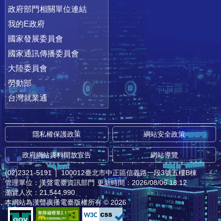
政府部門相關單位連結
我的E政府
國家發展委員會
國家通訊傳播委員會
大陸委員會
勞動部
台灣就業通
隱私權保護政策
網站安全政策
政府網站資料開放宣告
網站導覽
(02)2321-5191
│
100012臺北市中正區信義路一段3號五樓B棟
管理單位：漢聲電臺資訊部門
更新時間：2026/08/06 18:12
瀏覽人次：21,544,990
本網站為漢聲廣播電臺版權所有 © 2026