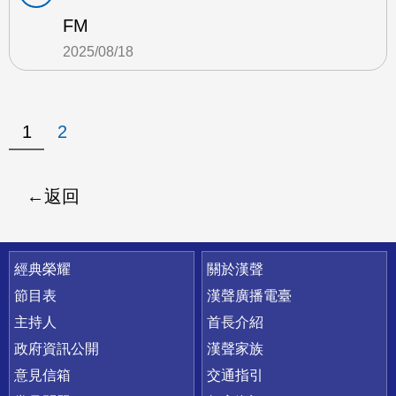
FM
2025/08/18
1
2
返回
快速連結
經典榮耀
關於漢聲
節目表
漢聲廣播電臺
主持人
首長介紹
政府資訊公開
漢聲家族
意見信箱
交通指引