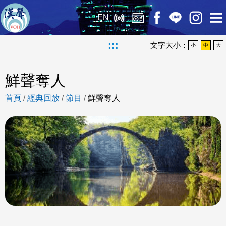
EN
:::
文字大小：
小
中
大
鮮聲奪人
首頁
/
經典回放
/
節目
/
鮮聲奪人