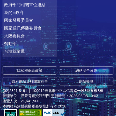
政府部門相關單位連結
我的E政府
國家發展委員會
國家通訊傳播委員會
大陸委員會
勞動部
台灣就業通
隱私權保護政策
網站安全政策
政府網站資料開放宣告
網站導覽
(02)2321-5191
│
100012臺北市中正區信義路一段3號五樓B棟
管理單位：漢聲電臺資訊部門
更新時間：2026/08/08 10:03
瀏覽人次：21,641,960
本網站為漢聲廣播電臺版權所有 © 2026