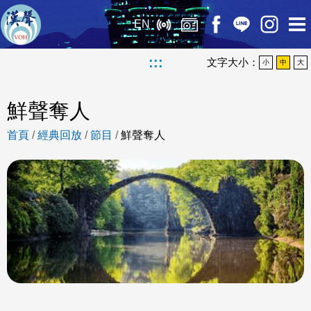
EN
:::
文字大小：
小
中
大
鮮聲奪人
首頁
/
經典回放
/
節目
/
鮮聲奪人