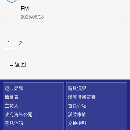
FM
2025/08/18
1
2
返回
快速連結
經典榮耀
關於漢聲
節目表
漢聲廣播電臺
主持人
首長介紹
政府資訊公開
漢聲家族
意見信箱
交通指引