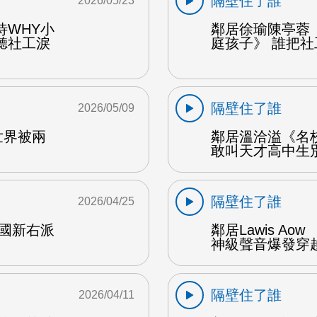
隔壁住了誰
2026/05/23
待WHY小
鄰居徐瑜陳亭蓉
聽社工淚
庭孩子》 誰把社
隔壁住了誰
2026/05/09
世界被兩
鄰居溫洽溢《名校不
敢叫天才高中生別
隔壁住了誰
2026/04/25
美國新右派
鄰居Lawis A
神級聲音爆發穿越
隔壁住了誰
2026/04/11