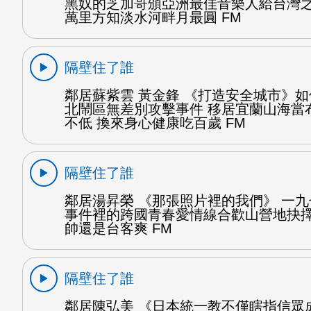
黑奴的芝加哥頒亞洲最佳音樂人給台灣
萬里方知淡水河畔月最圓 FM
隔壁住了誰
鄰居蘇紫雲 黃金鋒 《打造安全城市》
北鬧區無差別攻擊事件 移居宜蘭山海當
不低 換來身心健康吃百歲 FM
隔壁住了誰
鄰居湯昇榮 《那張照片裡的我們》 一
事件裡的跨國青春愛情線合歡山營地抉
帥還是台客爽 FM
隔壁住了誰
鄰居陳弘美 《日本統一教不僅瞎指信眾