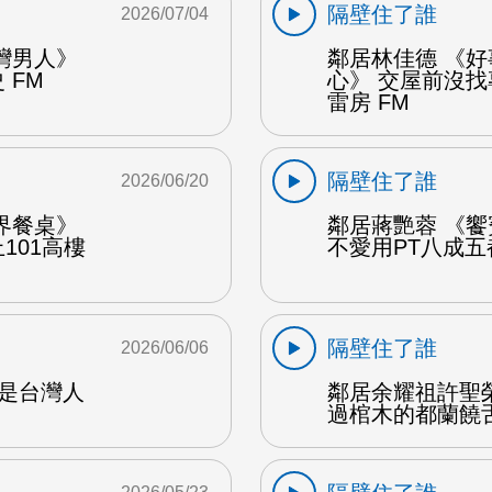
隔壁住了誰
2026/07/04
灣男人》
鄰居林佳德 《
 FM
心》 交屋前沒
雷房 FM
隔壁住了誰
2026/06/20
界餐桌》
鄰居蔣艷蓉 《
101高樓
不愛用PT八成五
隔壁住了誰
2026/06/06
樹是台灣人
鄰居余耀祖許聖榮 
過棺木的都蘭饒舌