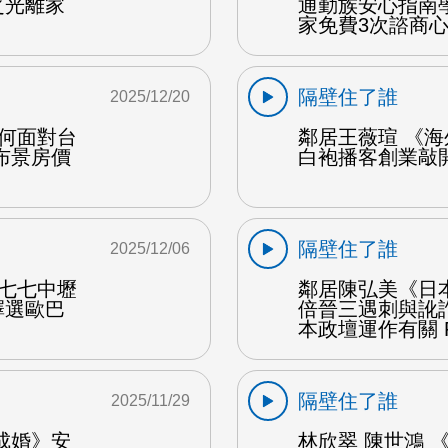
之光離家
通勤族安心指南
家免費3次諮商心
隔壁住了誰
2025/12/20
如何面對台
鄰居王薇瑄 《海
布景房價
白袍播客創業敲開
隔壁住了誰
2025/12/06
九七七中壢
鄰居陳弘美《日
擇選歐巴
倍晉三遇刺與訛
本政壇運作有關 
隔壁住了誰
2025/11/29
成婚》安
林欣翠 陳世鴻