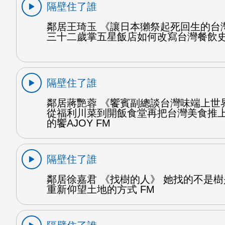
隔壁住了誰
鄰居王琦玉 《讓日本獺祭起死回生的台
三十二歲掌五星飯店如何改寫台灣餐飲史
隔壁住了誰
鄰居蔣艷蓉 《饗賓副總談台灣味端上世
從福利川菜到開飯食堂再把台灣美食推上
的饗AJOY FM
隔壁住了誰
鄰居徐嘉君 《找樹的人》 她找的不是
重新仰望土地的方式 FM