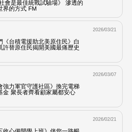
放社會是最佳統戰試驗場》 滲透的
界的方式 FM
2026/03/21
們《台積電援助北美原住民》白
凱許替原住民揭開美國最痛歷史
2026/03/07
會強力軍官守護社區》換完電梯
基金 聚長者齊看顧家屬都安心
2026/02/21
五收心備開學上班》伴您一路暢