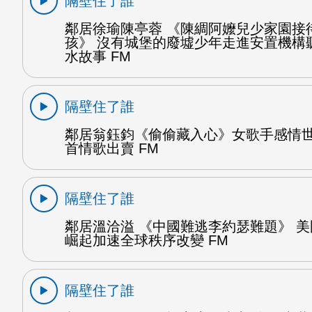
隔壁住了誰
鄰居徐瑜陳亭蓉 《陳綢阿嬤兒少家園接
孩》 沒有城堡的廢墟少年走進安置機構
水故事 FM
隔壁住了誰
鄰居翁鈺鈞《偷偷藏入心》女歌手感情
首情歌出賣 FM
隔壁住了誰
鄰居溫洽溢 《中國難逃李約瑟難題》 
崛起加速全球秩序改變 FM
隔壁住了誰