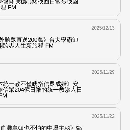
學會降噪穩心緒找回日常步伐國
理 FM
2025/12/13
外聽眾直送200萬》台大學霸卸
跨界人生新旅程 FM
2025/11/29
本統一教不僅瞎指信眾成婚》安
詐信眾204億日幣的統一教滲入日
FM
2025/11/22
 《血濺鼻頭也不怕的中壢主秘》鄰