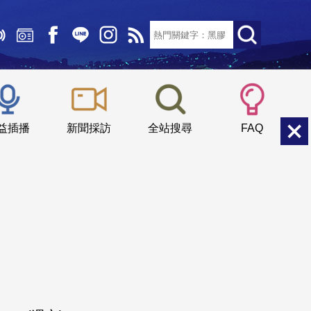
文字大小：
小
中
大
益插播
新聞採訪
全站搜尋
FAQ