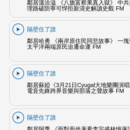
鄰居溫洽溢 《八旗富察果真入獄》 中
理路破防寧可悍拒新清史解讀史觀 FM
隔壁住了誰
鄰居哈勇 《兩岸原住民同悲故事》 一
太平洋兩端原民迫遷命運 FM
隔壁住了誰
鄰居蘇婭《3月21日Cyugal大地樂團演
電音先鋒跨界音樂與部落之聲故事 FM
隔壁住了誰
鄰居阿季 《面對面坐著看李宗盛林憶蓮