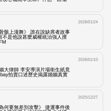
2026/01/24
在骨骸上漫舞》 誰在說缺席者故事
而不是他說甚麼威權統治強人擅
FM
2026/01/10
婚姻大律師 李安導演片場衛生紙竟
bay拍賣口述歷史揭露婚姻真實
2025/12/27
他為何要無差別攻擊》 捷運事件後