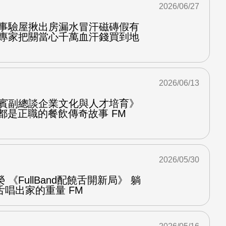
2026/06/27
好事驗屋揪出房漏水冒汗磁磚假有
找專家把關當心千萬血汗錢買到地
2026/06/13
饗賓副總談企業文化與人才培育》
都是正職的餐飲傳奇故事 FM
2026/05/30
《FullBand配饒舌開新局》 躺
唱出家的重量 FM