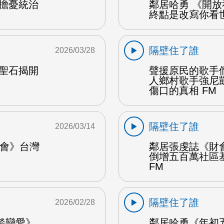
共擔憂統治
鄰居哈勇 《開
終點是改寫你看世
隔壁住了誰
2026/03/28
塊聖石揭開
聲援原民的歌手
人鄉村歌手強尼
傷口的真相 FM
隔壁住了誰
2026/03/14
唱會》台灣
鄰居張虔誌《財
倒增五百萬社區
FM
隔壁住了誰
2026/02/28
談戀愛》
鄰居哈勇《年初