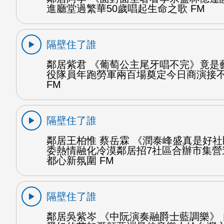
進廳堂過繁華50歲唱起生命之歌 FM
隔壁住了誰
鄰居紫君 《葡萄公主尾牙唱不完》竟是
役隊員年跑勞軍兩百場奠定今日商演接
FM
隔壁住了誰
鄰居王柏惟 蔡岳霖 《潤泰峰盛真是好社
委熱情融化冷漠鄰居招7社區合辦市集營
都心新氛圍 FM
隔壁住了誰
鄰居吳紫岑 《中阮演奏融爵士藍調樂》