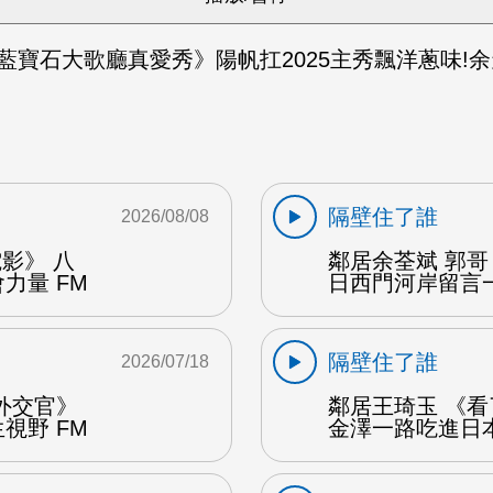
藍寶石大歌廳真愛秀》陽帆扛2025主秀飄洋蔥味!余
隔壁住了誰
2026/08/08
影》 八
鄰居余荃斌 郭哥
力量 FM
日西門河岸留言一
隔壁住了誰
2026/07/18
外交官》
鄰居王琦玉 《
視野 FM
金澤一路吃進日本