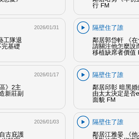
行 FM
隔壁住了誰
2026/01/31
藝工隊退
鄰居郭岱軒 《
不完基礎
請關注他怎麼說
移植缺席者價值 
隔壁住了誰
2026/01/17
區》2主
鄰居邱彰 暗黑
造新莊副
由太太決定是否e
面貌 FM
隔壁住了誰
2026/01/03
 自古庇護
鄰居江雅晏 《