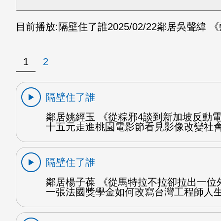
目前播放:
隔壁住了誰
2025/02/22
鄰居吳聲緯 《
1
2
隔壁住了誰
鄰居姚經玉 《從粽邪4談到新加坡反動電
十五元走進桃園電影節看見影像改變社會
隔壁住了誰
鄰居楊子葆 《從馬特拉不拉卻拉出一位
一張法國獎學金如何改寫台灣工程師人生