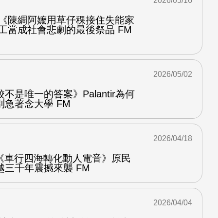
2026/05/16
 《陳綢阿嬤用草仔稞接住失能家
工當成社會悲劇的最後祭品 FM
2026/05/02
是唯一的答案》Palantir為何
急著念大學 FM
2026/04/18
ow 《車行四海轉化動人電音》原民
三千年震撼來襲 FM
2026/04/04