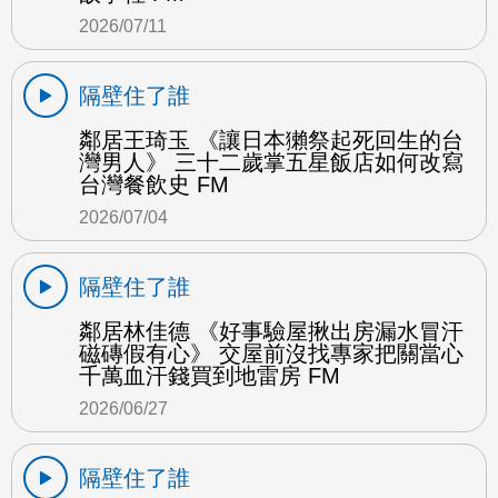
2026/07/11
隔壁住了誰
鄰居王琦玉 《讓日本獺祭起死回生的台
灣男人》 三十二歲掌五星飯店如何改寫
台灣餐飲史 FM
2026/07/04
隔壁住了誰
鄰居林佳德 《好事驗屋揪出房漏水冒汗
磁磚假有心》 交屋前沒找專家把關當心
千萬血汗錢買到地雷房 FM
2026/06/27
隔壁住了誰