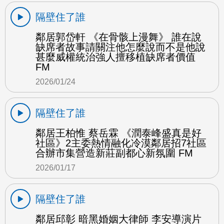
隔壁住了誰
鄰居郭岱軒 《在骨骸上漫舞》 誰在說
缺席者故事請關注他怎麼說而不是他說
甚麼威權統治強人擅移植缺席者價值
FM
2026/01/24
隔壁住了誰
鄰居王柏惟 蔡岳霖 《潤泰峰盛真是好
社區》2主委熱情融化冷漠鄰居招7社區
合辦市集營造新莊副都心新氛圍 FM
2026/01/17
隔壁住了誰
鄰居邱彰 暗黑婚姻大律師 李安導演片