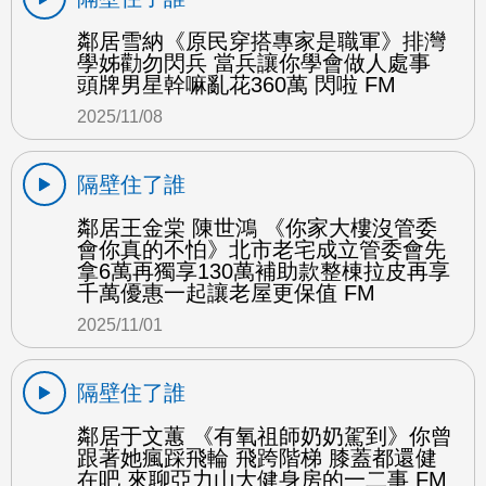
鄰居雪納《原民穿搭專家是職軍》排灣
學姊勸勿閃兵 當兵讓你學會做人處事
頭牌男星幹嘛亂花360萬 閃啦 FM
2025/11/08
隔壁住了誰
鄰居王金棠 陳世鴻 《你家大樓沒管委
會你真的不怕》北市老宅成立管委會先
拿6萬再獨享130萬補助款整棟拉皮再享
千萬優惠一起讓老屋更保值 FM
2025/11/01
隔壁住了誰
鄰居于文蕙 《有氧祖師奶奶駕到》你曾
跟著她瘋踩飛輪 飛跨階梯 膝蓋都還健
在吧 來聊亞力山大健身房的一二事 FM