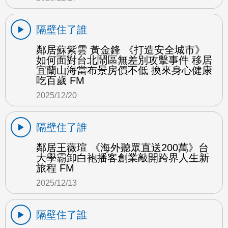
隔壁住了誰
鄰居蘇紫雲 黃金鋒 《打造安全城市》
如何面對台北鬧區無差別攻擊事件 移居
宜蘭山海當布景房價不低 換來身心健康
吃百歲 FM
2025/12/20
隔壁住了誰
鄰居王薇瑄 《海外聽眾直送200萬》台
大學霸卸白袍播客創業敲開跨界人生新
旅程 FM
2025/12/13
隔壁住了誰