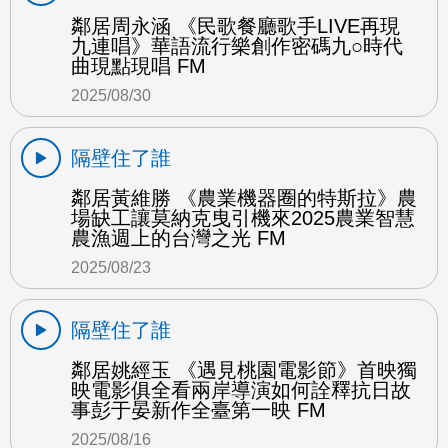
鄰居周永涵 《民歌餐廳歌手LIVE再現
九連唱》華語流行樂創作密碼九○時代
曲現點現唱 FM
2025/08/30
隔壁住了誰
鄰居黃維勝 《農業機器圈的特斯拉》農
場缺工讓莫納克曳引機來2025農業智慧
農漁週上的台灣之光 FM
2025/08/23
隔壁住了誰
鄰居姚經玉 《遇見桃園電影節》首映獨
映電影俱全看兩岸導演如何詮釋抗日故
事彭于晏新作全臺第一映 FM
2025/08/16