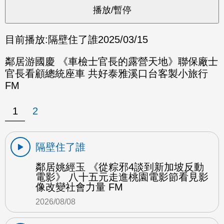
目前播放:
隔壁住了誰
2025/03/15
鄰居游國慶 《車檢士官長的露營天地》聯保廠士
官長看顧總統座車 共好泰雅溪口台客製小旅行
FM
1
2
隔壁住了誰
鄰居姚經玉 《從粽邪4談到新加坡反動
電影》 八十五元走進桃園電影節看見影
像改變社會力量 FM
2026/08/08