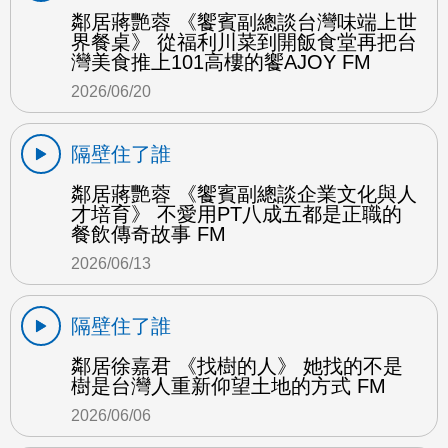
鄰居蔣艷蓉 《饗賓副總談台灣味端上世
界餐桌》 從福利川菜到開飯食堂再把台
灣美食推上101高樓的饗AJOY FM
2026/06/20
隔壁住了誰
鄰居蔣艷蓉 《饗賓副總談企業文化與人
才培育》 不愛用PT八成五都是正職的
餐飲傳奇故事 FM
2026/06/13
隔壁住了誰
鄰居徐嘉君 《找樹的人》 她找的不是
樹是台灣人重新仰望土地的方式 FM
2026/06/06