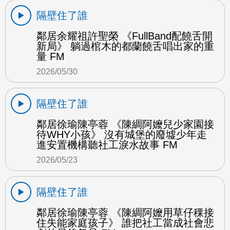
隔壁住了誰
鄰居余耀祖許聖榮 《FullBand配饒舌開
新局》 躺過棺木的都蘭饒舌唱出家的重
量 FM
2026/05/30
隔壁住了誰
鄰居徐瑜陳亭蓉 《陳綢阿嬤兒少家園接
待WHY小孩》 沒有城堡的廢墟少年走
進安置機構聽社工淚水故事 FM
2026/05/23
隔壁住了誰
鄰居徐瑜陳亭蓉 《陳綢阿嬤用草仔稞接
住失能家庭孩子》 誰把社工當成社會悲