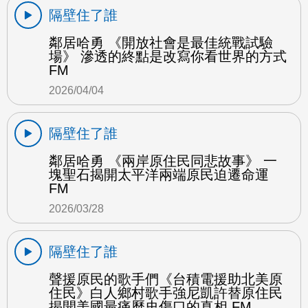
隔壁住了誰
鄰居哈勇 《開放社會是最佳統戰試驗
場》 滲透的終點是改寫你看世界的方式
FM
2026/04/04
隔壁住了誰
鄰居哈勇 《兩岸原住民同悲故事》 一
塊聖石揭開太平洋兩端原民迫遷命運
FM
2026/03/28
隔壁住了誰
聲援原民的歌手們《台積電援助北美原
住民》白人鄉村歌手強尼凱許替原住民
揭開美國最痛歷史傷口的真相 FM