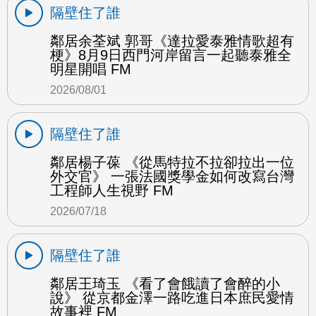
隔壁住了誰
鄰居余荃斌 郭哥《達拉愛泰雅情歌超有
梗》8月9日西門河岸留言一起聽泰雅全
明星開唱 FM
2026/08/01
隔壁住了誰
鄰居楊子葆 《從馬特拉不拉卻拉出一位
外交官》 一張法國獎學金如何改寫台灣
工程師人生視野 FM
2026/07/18
隔壁住了誰
鄰居王琦玉 《看了會餓讀了會醉的小
說》 從京都金澤一路吃進日本庶民愛情
故事裡 FM