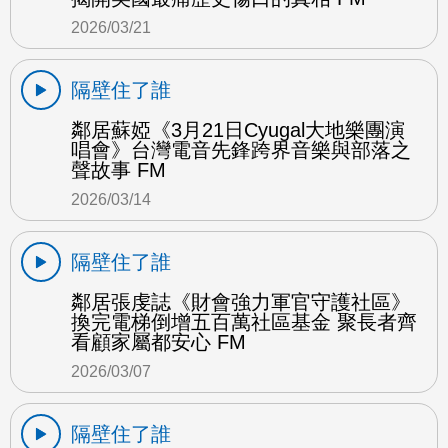
2026/03/21
隔壁住了誰
鄰居蘇婭《3月21日Cyugal大地樂團演
唱會》台灣電音先鋒跨界音樂與部落之
聲故事 FM
2026/03/14
隔壁住了誰
鄰居張虔誌《財會強力軍官守護社區》
換完電梯倒增五百萬社區基金 聚長者齊
看顧家屬都安心 FM
2026/03/07
隔壁住了誰