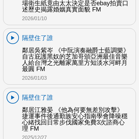
場衛生紙竟由太太決定是否ebay拍賣口
述歷史揭露婚姻真實面貌 FM
2026/01/10
隔壁住了誰
鄰居吳紫岑 《中阮演奏融爵士藍調樂》
自古庇護黑奴的芝加哥頒亞洲最佳音樂
人給台灣之光離家萬里方知淡水河畔月
最圓 FM
2026/01/03
隔壁住了誰
鄰居江雅晏 《他為何要無差別攻擊》
捷運事件後通勤族安心指南學會降噪穩
心緒找回日常步伐國家免費3次諮商心
理 FM
2025/12/27