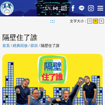
EN
:::
文字大小：
小
中
大
隔壁住了誰
首頁
/
經典回放
/
節目
/
隔壁住了誰