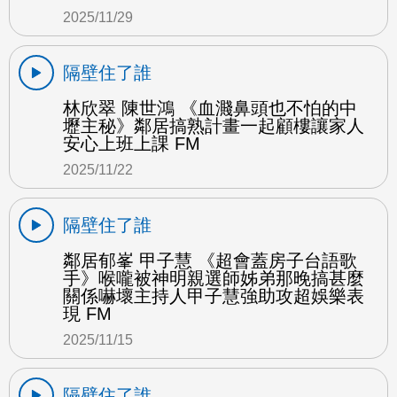
2025/11/29
隔壁住了誰
林欣翠 陳世鴻 《血濺鼻頭也不怕的中
壢主秘》鄰居搞熟計畫一起顧樓讓家人
安心上班上課 FM
2025/11/22
隔壁住了誰
鄰居郁峯 甲子慧 《超會蓋房子台語歌
手》喉嚨被神明親選師姊弟那晚搞甚麼
關係嚇壞主持人甲子慧強助攻超娛樂表
現 FM
2025/11/15
隔壁住了誰