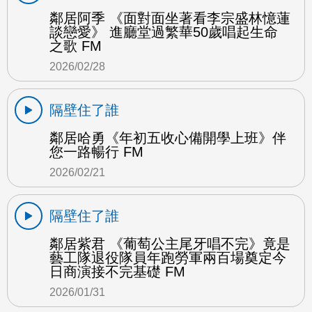
鄰居阿季 《面對面坐著看李宗盛林憶蓮
談戀愛》 進廳堂過繁華50歲唱起生命
之歌 FM
2026/02/28
隔壁住了誰
鄰居哈勇《年初五收心備開學上班》伴
您一路暢行 FM
2026/02/21
隔壁住了誰
鄰居紫君 《葡萄公主尾牙唱不完》竟是
藝工隊退役隊員年跑勞軍兩百場奠定今
日商演接不完基礎 FM
2026/01/31