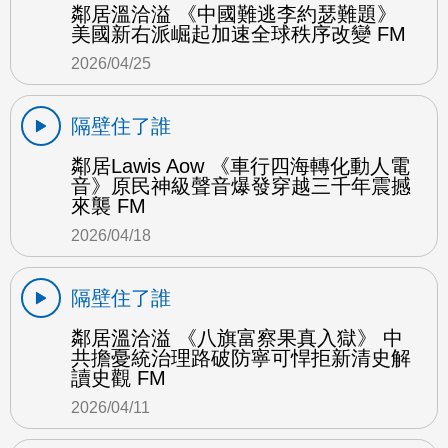
鄰居溫洽溢 《中國難逃李約瑟難題》
美國新右派崛起加速全球秩序改變 FM
2026/04/25
隔壁住了誰
鄰居Lawis Aow 《車行四海轉化動人電
音》原民神級聲音爆發穿越三千年震撼
來襲 FM
2026/04/18
隔壁住了誰
鄰居溫洽溢 《八旗富察果真入獄》 中
共擔憂統治理路破防寧可悍拒新清史解
讀史觀 FM
2026/04/11