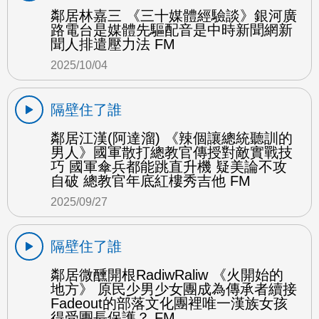
鄰居林嘉三 《三十媒體經驗談》銀河廣
路電台是媒體先驅配音是中時新聞網新
聞人排遣壓力法 FM
2025/10/04
隔壁住了誰
鄰居江漢(阿達溜) 《辣個讓總統聽訓的
男人》國軍散打總教官傳授對敵實戰技
巧 國軍傘兵都能跳直升機 疑美論不攻
自破 總教官年底紅樓秀吉他 FM
2025/09/27
隔壁住了誰
鄰居微醺開根RadiwRaliw 《火開始的
地方》 原民少男少女團成為傳承者續接
Fadeout的部落文化團裡唯一漢族女孩
得受團長保護？ FM