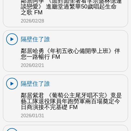
鄰居阿季 《面對面坐著看李宗盛林憶蓮
談戀愛》 進廳堂過繁華50歲唱起生命
之歌 FM
2026/02/28
隔壁住了誰
鄰居哈勇《年初五收心備開學上班》伴
您一路暢行 FM
2026/02/21
隔壁住了誰
鄰居紫君 《葡萄公主尾牙唱不完》竟是
藝工隊退役隊員年跑勞軍兩百場奠定今
日商演接不完基礎 FM
2026/01/31