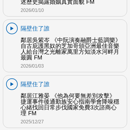
述歷史揭露婚姻真實面貌 FM
2026/01/10
隔壁住了誰
鄰居吳紫岑 《中阮演奏融爵士藍調樂》
自古庇護黑奴的芝加哥頒亞洲最佳音樂
人給台灣之光離家萬里方知淡水河畔月
最圓 FM
2026/01/03
隔壁住了誰
鄰居江雅晏 《他為何要無差別攻擊》
捷運事件後通勤族安心指南學會降噪穩
心緒找回日常步伐國家免費3次諮商心
理 FM
2025/12/27