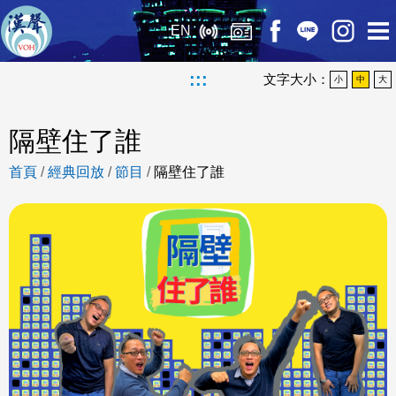
EN
:::
文字大小：
小
中
大
隔壁住了誰
首頁
/
經典回放
/
節目
/
隔壁住了誰