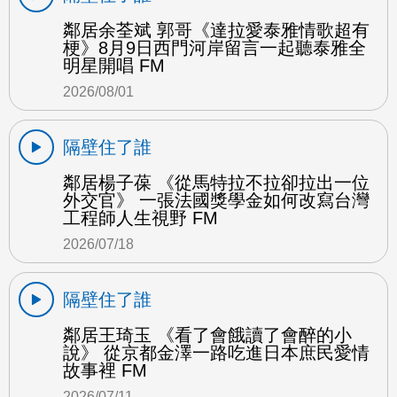
鄰居余荃斌 郭哥《達拉愛泰雅情歌超有
梗》8月9日西門河岸留言一起聽泰雅全
明星開唱 FM
2026/08/01
隔壁住了誰
鄰居楊子葆 《從馬特拉不拉卻拉出一位
外交官》 一張法國獎學金如何改寫台灣
工程師人生視野 FM
2026/07/18
隔壁住了誰
鄰居王琦玉 《看了會餓讀了會醉的小
說》 從京都金澤一路吃進日本庶民愛情
故事裡 FM
2026/07/11