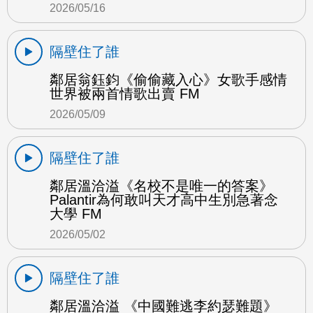
2026/05/16
隔壁住了誰
鄰居翁鈺鈞《偷偷藏入心》女歌手感情
世界被兩首情歌出賣 FM
2026/05/09
隔壁住了誰
鄰居溫洽溢《名校不是唯一的答案》
Palantir為何敢叫天才高中生別急著念
大學 FM
2026/05/02
隔壁住了誰
鄰居溫洽溢 《中國難逃李約瑟難題》