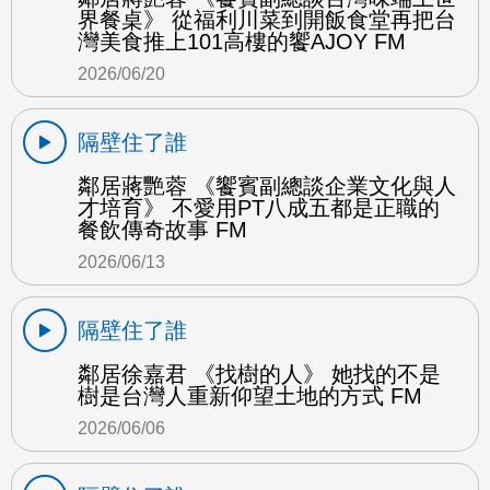
界餐桌》 從福利川菜到開飯食堂再把台
灣美食推上101高樓的饗AJOY FM
2026/06/20
隔壁住了誰
鄰居蔣艷蓉 《饗賓副總談企業文化與人
才培育》 不愛用PT八成五都是正職的
餐飲傳奇故事 FM
2026/06/13
隔壁住了誰
鄰居徐嘉君 《找樹的人》 她找的不是
樹是台灣人重新仰望土地的方式 FM
2026/06/06