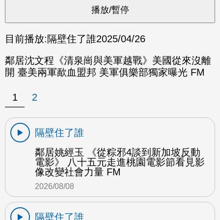
目前播放:
隔壁住了誰
2025/04/26
鄰居沈文程《清泉崗與美軍越戰》美國從來沒離
開 臺美兩軍歃血盟邦 美軍俱樂部獨家曝光 FM
1
2
隔壁住了誰
鄰居姚經玉 《從粽邪4談到新加坡反動
電影》 八十五元走進桃園電影節看見影
像改變社會力量 FM
2026/08/08
隔壁住了誰