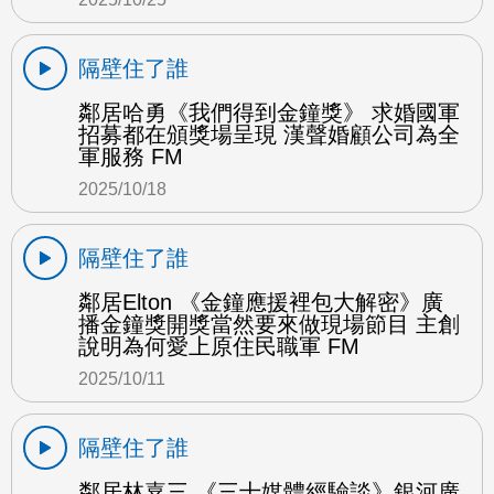
隔壁住了誰
鄰居哈勇《我們得到金鐘獎》 求婚國軍
招募都在頒獎場呈現 漢聲婚顧公司為全
軍服務 FM
2025/10/18
隔壁住了誰
鄰居Elton 《金鐘應援裡包大解密》廣
播金鐘獎開獎當然要來做現場節目 主創
說明為何愛上原住民職軍 FM
2025/10/11
隔壁住了誰
鄰居林嘉三 《三十媒體經驗談》銀河廣