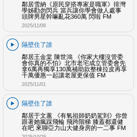
鄰居雪納《原民穿搭專家是職軍》排灣
學姊勸勿閃兵 當兵讓你學會做人處事
頭牌男星幹嘛亂花360萬 閃啦 FM
2025/11/08
隔壁住了誰
鄰居王金棠 陳世鴻 《你家大樓沒管委
會你真的不怕》北市老宅成立管委會先
拿6萬再獨享130萬補助款整棟拉皮再享
千萬優惠一起讓老屋更保值 FM
2025/11/01
隔壁住了誰
鄰居于文蕙 《有氧祖師奶奶駕到》你曾
跟著她瘋踩飛輪 飛跨階梯 膝蓋都還健
在吧 來聊亞力山大健身房的一二事 FM
2025/10/25