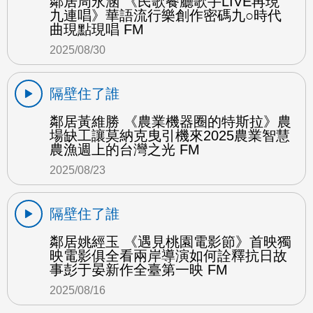
鄰居周永涵 《民歌餐廳歌手LIVE再現
九連唱》華語流行樂創作密碼九○時代
曲現點現唱 FM
2025/08/30
隔壁住了誰
鄰居黃維勝 《農業機器圈的特斯拉》農
場缺工讓莫納克曳引機來2025農業智慧
農漁週上的台灣之光 FM
2025/08/23
隔壁住了誰
鄰居姚經玉 《遇見桃園電影節》首映獨
映電影俱全看兩岸導演如何詮釋抗日故
事彭于晏新作全臺第一映 FM
2025/08/16