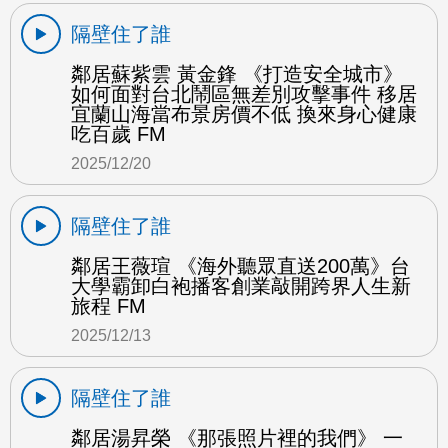
隔壁住了誰
鄰居蘇紫雲 黃金鋒 《打造安全城市》
如何面對台北鬧區無差別攻擊事件 移居
宜蘭山海當布景房價不低 換來身心健康
吃百歲 FM
2025/12/20
隔壁住了誰
鄰居王薇瑄 《海外聽眾直送200萬》台
大學霸卸白袍播客創業敲開跨界人生新
旅程 FM
2025/12/13
隔壁住了誰
鄰居湯昇榮 《那張照片裡的我們》 一