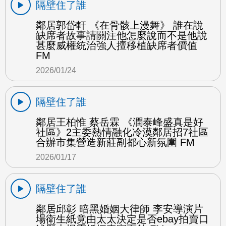
隔壁住了誰
鄰居郭岱軒 《在骨骸上漫舞》 誰在說
缺席者故事請關注他怎麼說而不是他說
甚麼威權統治強人擅移植缺席者價值
FM
2026/01/24
隔壁住了誰
鄰居王柏惟 蔡岳霖 《潤泰峰盛真是好
社區》2主委熱情融化冷漠鄰居招7社區
合辦市集營造新莊副都心新氛圍 FM
2026/01/17
隔壁住了誰
鄰居邱彰 暗黑婚姻大律師 李安導演片
場衛生紙竟由太太決定是否ebay拍賣口