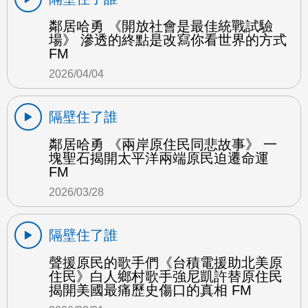
鄰居哈勇 《開放社會是最佳統戰試驗
場》 滲透的終點是改寫你看世界的方式
FM
2026/04/04
隔壁住了誰
鄰居哈勇 《兩岸原住民同悲故事》 一
塊聖石揭開太平洋兩端原民迫遷命運
FM
2026/03/28
隔壁住了誰
聲援原民的歌手們《台積電援助北美原
住民》白人鄉村歌手強尼凱許替原住民
揭開美國最痛歷史傷口的真相 FM