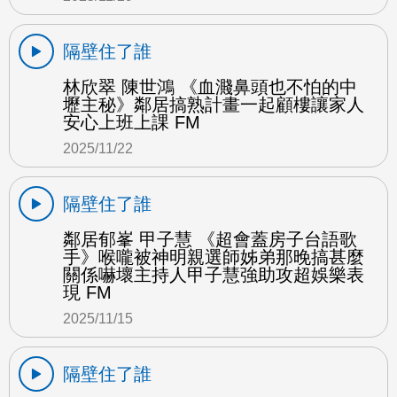
隔壁住了誰
林欣翠 陳世鴻 《血濺鼻頭也不怕的中
壢主秘》鄰居搞熟計畫一起顧樓讓家人
安心上班上課 FM
2025/11/22
隔壁住了誰
鄰居郁峯 甲子慧 《超會蓋房子台語歌
手》喉嚨被神明親選師姊弟那晚搞甚麼
關係嚇壞主持人甲子慧強助攻超娛樂表
現 FM
2025/11/15
隔壁住了誰