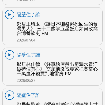
隔壁住了誰
鄰居王琦玉 《讓日本獺祭起死回生的台
灣男人》 三十二歲掌五星飯店如何改寫
台灣餐飲史 FM
2026/07/04
隔壁住了誰
鄰居林佳德 《好事驗屋揪出房漏水冒汗
磁磚假有心》 交屋前沒找專家把關當心
千萬血汗錢買到地雷房 FM
2026/06/27
隔壁住了誰
鄰居蔣艷蓉 《饗賓副總談台灣味端上世