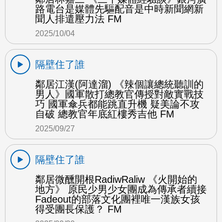
路電台是媒體先驅配音是中時新聞網新
聞人排遣壓力法 FM
2025/10/04
隔壁住了誰
鄰居江漢(阿達溜) 《辣個讓總統聽訓的
男人》國軍散打總教官傳授對敵實戰技
巧 國軍傘兵都能跳直升機 疑美論不攻
自破 總教官年底紅樓秀吉他 FM
2025/09/27
隔壁住了誰
鄰居微醺開根RadiwRaliw 《火開始的
地方》 原民少男少女團成為傳承者續接
Fadeout的部落文化團裡唯一漢族女孩
得受團長保護？ FM