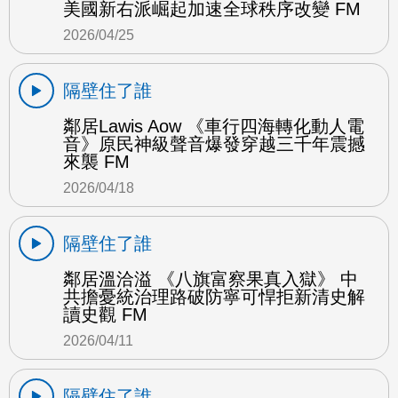
美國新右派崛起加速全球秩序改變 FM
2026/04/25
隔壁住了誰
鄰居Lawis Aow 《車行四海轉化動人電
音》原民神級聲音爆發穿越三千年震撼
來襲 FM
2026/04/18
隔壁住了誰
鄰居溫洽溢 《八旗富察果真入獄》 中
共擔憂統治理路破防寧可悍拒新清史解
讀史觀 FM
2026/04/11
隔壁住了誰