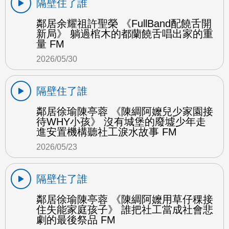
隔壁住了誰
鄰居余耀祖許聖榮 《FullBand配饒舌開
新局》 躺過棺木的都蘭饒舌唱出家的重
量 FM
2026/05/30
隔壁住了誰
鄰居徐瑜陳亭蓉 《陳綢阿嬤兒少家園接
待WHY小孩》 沒有城堡的廢墟少年走
進安置機構聽社工淚水故事 FM
2026/05/23
隔壁住了誰
鄰居徐瑜陳亭蓉 《陳綢阿嬤用草仔稞接
住失能家庭孩子》 誰把社工當成社會悲
劇的最後祭品 FM