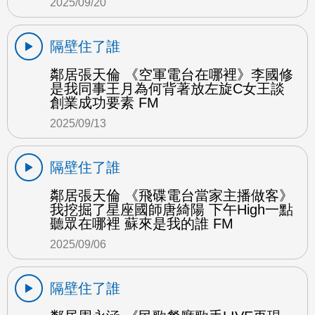
2025/09/20
隔壁住了誰
鄰居張天倫 《空軍電台在哪裡》李國修
是我同事王月為何背著放左旋C女王談
創業成功要素 FM
2025/09/13
隔壁住了誰
鄰居張天倫 《飛碟電台當家主播做客》
我挖掘了星座國師唐綺陽 下午High一點
聽眾在哪裡 蘇來是我的誰 FM
2025/09/06
隔壁住了誰