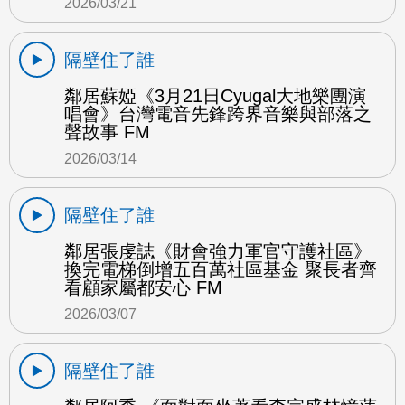
2026/03/21
隔壁住了誰
鄰居蘇婭《3月21日Cyugal大地樂團演
唱會》台灣電音先鋒跨界音樂與部落之
聲故事 FM
2026/03/14
隔壁住了誰
鄰居張虔誌《財會強力軍官守護社區》
換完電梯倒增五百萬社區基金 聚長者齊
看顧家屬都安心 FM
2026/03/07
隔壁住了誰