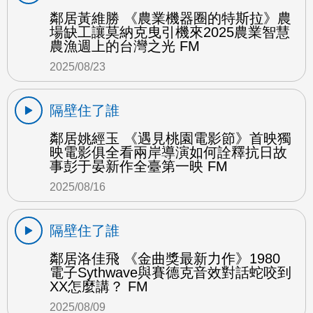
鄰居黃維勝 《農業機器圈的特斯拉》農
場缺工讓莫納克曳引機來2025農業智慧
農漁週上的台灣之光 FM
2025/08/23
隔壁住了誰
鄰居姚經玉 《遇見桃園電影節》首映獨
映電影俱全看兩岸導演如何詮釋抗日故
事彭于晏新作全臺第一映 FM
2025/08/16
隔壁住了誰
鄰居洛佳飛 《金曲獎最新力作》1980
電子Sythwave與賽德克音效對話蛇咬到
XX怎麼講？ FM
2025/08/09