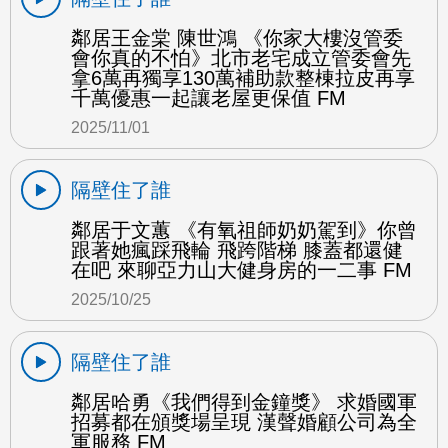
鄰居王金棠 陳世鴻 《你家大樓沒管委
會你真的不怕》北市老宅成立管委會先
拿6萬再獨享130萬補助款整棟拉皮再享
千萬優惠一起讓老屋更保值 FM
2025/11/01
隔壁住了誰
鄰居于文蕙 《有氧祖師奶奶駕到》你曾
跟著她瘋踩飛輪 飛跨階梯 膝蓋都還健
在吧 來聊亞力山大健身房的一二事 FM
2025/10/25
隔壁住了誰
鄰居哈勇《我們得到金鐘獎》 求婚國軍
招募都在頒獎場呈現 漢聲婚顧公司為全
軍服務 FM