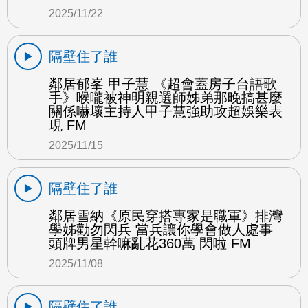
2025/11/22
隔壁住了誰
鄰居郁峯 甲子慧 《超會蓋房子台語歌
手》喉嚨被神明親選師姊弟那晚搞甚麼
關係嚇壞主持人甲子慧強助攻超娛樂表
現 FM
2025/11/15
隔壁住了誰
鄰居雪納《原民穿搭專家是職軍》排灣
學姊勸勿閃兵 當兵讓你學會做人處事
頭牌男星幹嘛亂花360萬 閃啦 FM
2025/11/08
隔壁住了誰