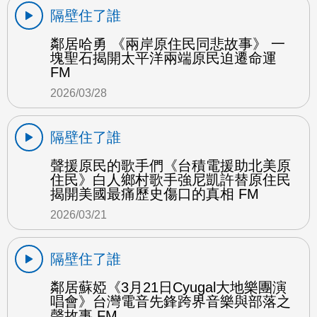
隔壁住了誰
鄰居哈勇 《兩岸原住民同悲故事》 一
塊聖石揭開太平洋兩端原民迫遷命運
FM
2026/03/28
隔壁住了誰
聲援原民的歌手們《台積電援助北美原
住民》白人鄉村歌手強尼凱許替原住民
揭開美國最痛歷史傷口的真相 FM
2026/03/21
隔壁住了誰
鄰居蘇婭《3月21日Cyugal大地樂團演
唱會》台灣電音先鋒跨界音樂與部落之
聲故事 FM