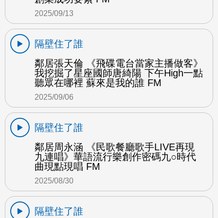
2025/09/13
隔壁住了誰
鄰居張天倫 《飛碟電台當家主播做客》
我挖掘了星座國師唐綺陽 下午High一點
聽眾在哪裡 蘇來是我的誰 FM
2025/09/06
隔壁住了誰
鄰居周永涵 《民歌餐廳歌手LIVE再現
九連唱》華語流行樂創作密碼九○時代
曲現點現唱 FM
2025/08/30
隔壁住了誰