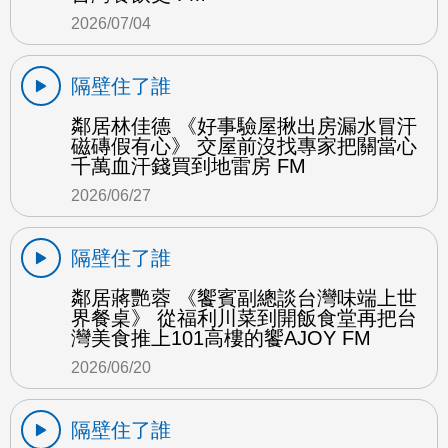
2026/07/04
隔壁住了誰
鄰居林佳德 《好事驗屋揪出房漏水冒汗
磁磚假有心》 交屋前沒找專家把關當心
千萬血汗錢買到地雷房 FM
2026/06/27
隔壁住了誰
鄰居蔣艷蓉 《饗賓副總談台灣味端上世
界餐桌》 從福利川菜到開飯食堂再把台
灣美食推上101高樓的饗AJOY FM
2026/06/20
隔壁住了誰