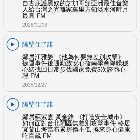
自古庇護黑奴的芝加哥頒亞洲最佳音樂
人給台灣之光離家萬里方知淡水河畔月
最圓 FM
2026/01/03
隔壁住了誰
鄰居江雅晏 《他為何要無差別攻擊》
捷運事件後通勤族安心指南學會降噪穩
心緒找回日常步伐國家免費3次諮商心
理 FM
2025/12/27
隔壁住了誰
鄰居蘇紫雲 黃金鋒 《打造安全城市》
如何面對台北鬧區無差別攻擊事件 移居
宜蘭山海當布景房價不低 換來身心健康
吃百歲 FM