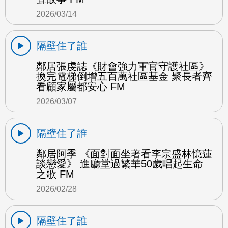
2026/03/14
隔壁住了誰
鄰居張虔誌《財會強力軍官守護社區》
換完電梯倒增五百萬社區基金 聚長者齊
看顧家屬都安心 FM
2026/03/07
隔壁住了誰
鄰居阿季 《面對面坐著看李宗盛林憶蓮
談戀愛》 進廳堂過繁華50歲唱起生命
之歌 FM
2026/02/28
隔壁住了誰