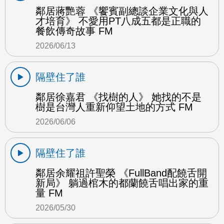
鄰居蔣艷蓉 《饗賓副總談企業文化與人
才培育》 不愛用PT八成五都是正職的
餐飲傳奇故事 FM
2026/06/13
隔壁住了誰
鄰居徐嘉君 《找樹的人》 她找的不是
樹是台灣人重新仰望土地的方式 FM
2026/06/06
隔壁住了誰
鄰居余耀祖許聖榮 《FullBand配饒舌開
新局》 躺過棺木的都蘭饒舌唱出家的重
量 FM
2026/05/30