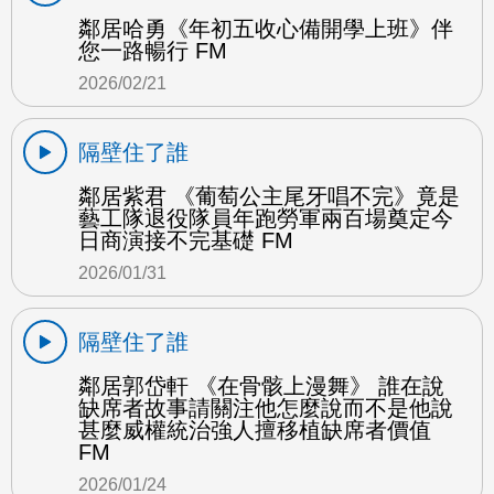
鄰居哈勇《年初五收心備開學上班》伴
您一路暢行 FM
2026/02/21
隔壁住了誰
鄰居紫君 《葡萄公主尾牙唱不完》竟是
藝工隊退役隊員年跑勞軍兩百場奠定今
日商演接不完基礎 FM
2026/01/31
隔壁住了誰
鄰居郭岱軒 《在骨骸上漫舞》 誰在說
缺席者故事請關注他怎麼說而不是他說
甚麼威權統治強人擅移植缺席者價值
FM
2026/01/24