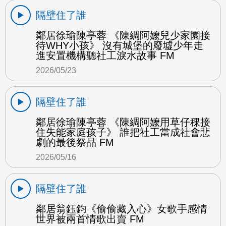
隔壁住了誰
鄰居徐瑜陳亭蓉 《陳綢阿嬤兒少家園接
待WHY小孩》 沒有城堡的廢墟少年走
進安置機構聽社工淚水故事 FM
2026/05/23
隔壁住了誰
鄰居徐瑜陳亭蓉 《陳綢阿嬤用草仔稞接
住失能家庭孩子》 誰把社工當成社會悲
劇的最後祭品 FM
2026/05/16
隔壁住了誰
鄰居翁鈺鈞《偷偷藏入心》女歌手感情
世界被兩首情歌出賣 FM