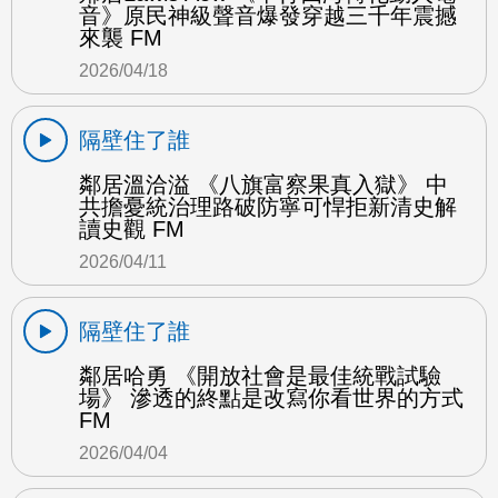
音》原民神級聲音爆發穿越三千年震撼
來襲 FM
2026/04/18
隔壁住了誰
鄰居溫洽溢 《八旗富察果真入獄》 中
共擔憂統治理路破防寧可悍拒新清史解
讀史觀 FM
2026/04/11
隔壁住了誰
鄰居哈勇 《開放社會是最佳統戰試驗
場》 滲透的終點是改寫你看世界的方式
FM
2026/04/04