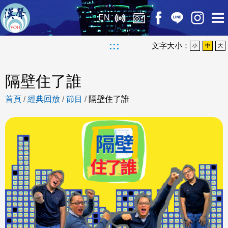
EN
:::
文字大小：
小
中
大
隔壁住了誰
首頁
/
經典回放
/
節目
/
隔壁住了誰