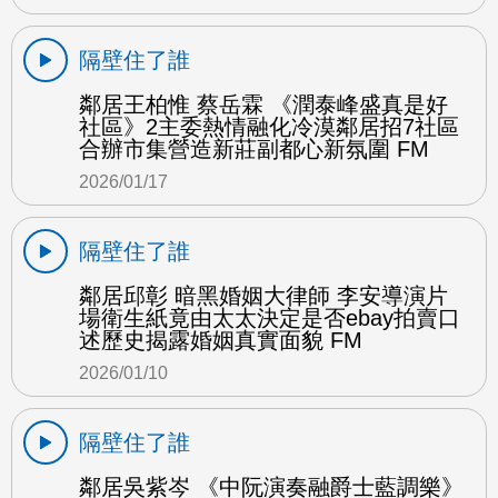
隔壁住了誰
鄰居王柏惟 蔡岳霖 《潤泰峰盛真是好
社區》2主委熱情融化冷漠鄰居招7社區
合辦市集營造新莊副都心新氛圍 FM
2026/01/17
隔壁住了誰
鄰居邱彰 暗黑婚姻大律師 李安導演片
場衛生紙竟由太太決定是否ebay拍賣口
述歷史揭露婚姻真實面貌 FM
2026/01/10
隔壁住了誰
鄰居吳紫岑 《中阮演奏融爵士藍調樂》