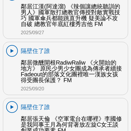
鄰居江漢(阿達溜) 《辣個讓總統聽訓的
男人》國軍散打總教官傳授對敵實戰技
巧 國軍傘兵都能跳直升機 疑美論不攻
自破 總教官年底紅樓秀吉他 FM
2025/09/27
隔壁住了誰
鄰居微醺開根RadiwRaliw 《火開始的
地方》 原民少男少女團成為傳承者續接
Fadeout的部落文化團裡唯一漢族女孩
得受團長保護？ FM
2025/09/20
隔壁住了誰
鄰居張天倫 《空軍電台在哪裡》李國修
是我同事王月為何背著放左旋C女王談
創業成功要素 FM