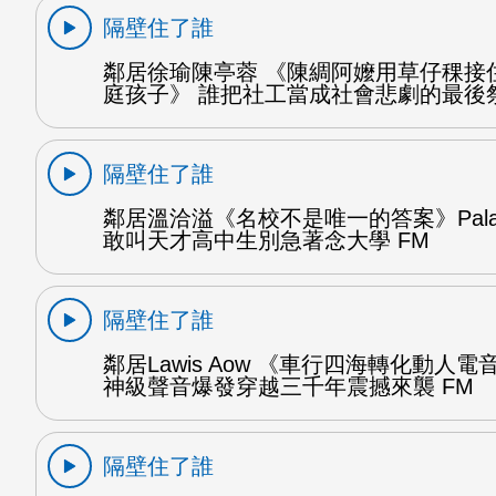
隔壁住了誰
鄰居徐瑜陳亭蓉 《陳綢阿嬤用草仔稞接
庭孩子》 誰把社工當成社會悲劇的最後祭
隔壁住了誰
鄰居溫洽溢《名校不是唯一的答案》Palan
敢叫天才高中生別急著念大學 FM
隔壁住了誰
鄰居Lawis Aow 《車行四海轉化動人電
神級聲音爆發穿越三千年震撼來襲 FM
隔壁住了誰