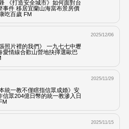
金鋒 《打造安全城市》如何面對台
擊事件 移居宜蘭山海當布景房價
康吃百歲 FM
2025/12/06
那張照片裡的我們》 一九七七中壢
春愛情線合歡山營地抉擇選歐巴
M
2025/11/29
日本統一教不僅瞎指信眾成婚》安
詐信眾204億日幣的統一教滲入日
FM
2025/11/15