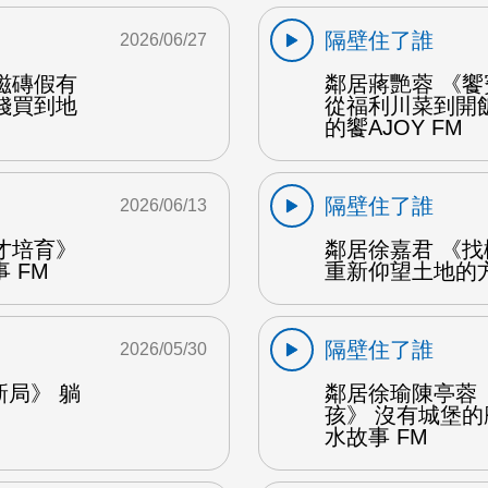
隔壁住了誰
2026/06/27
磁磚假有
鄰居蔣艷蓉 《
錢買到地
從福利川菜到開
的饗AJOY FM
隔壁住了誰
2026/06/13
才培育》
鄰居徐嘉君 《
 FM
重新仰望土地的方
隔壁住了誰
2026/05/30
新局》 躺
鄰居徐瑜陳亭蓉
孩》 沒有城堡
水故事 FM