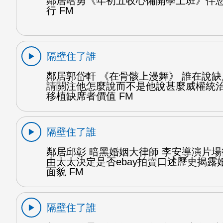
鄰居哈勇《年初五收心備開學上班》伴
行 FM
隔壁住了誰
鄰居郭岱軒 《在骨骸上漫舞》 誰在說
請關注他怎麼說而不是他說甚麼威權統
移植缺席者價值 FM
隔壁住了誰
鄰居邱彰 暗黑婚姻大律師 李安導演片
由太太決定是否ebay拍賣口述歷史揭露
面貌 FM
隔壁住了誰