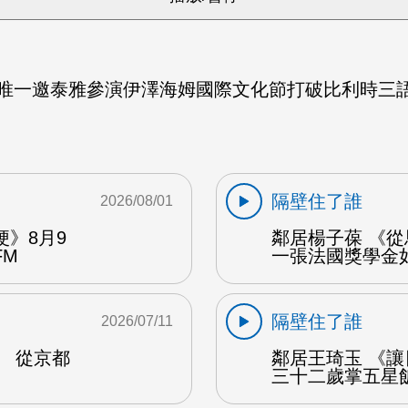
亞唯一邀泰雅參演伊澤海姆國際文化節打破比利時三語
隔壁住了誰
2026/08/01
》8月9
鄰居楊子葆 《
FM
一張法國獎學金
隔壁住了誰
2026/07/11
》 從京都
鄰居王琦玉 《
三十二歲掌五星