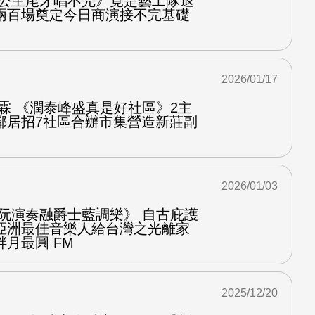
萄公主尾牙唱不完》竟是藝工隊退
兩百場奠定今日商演接不完基礎
2026/01/17
霖 《潤泰峰盛真是好社區》2主
鄰居招7社區合辦市集營造新莊副
2026/01/03
中阮演奏融爵士藍調樂》 自古庇護
亞洲最佳音樂人給台灣之光離家
月最圓 FM
2025/12/20