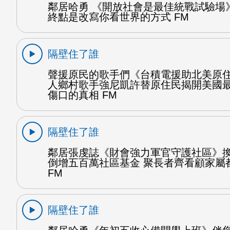
鄰居哈勇 《開放社會是最佳統戰試驗場
終點是改寫你看世界的方式 FM
隔壁住了誰
聲援原民的歌手們《台積電援助北美原
人鄉村歌手強尼凱許替原住民揭開美國
傷口的真相 FM
隔壁住了誰
鄰居張虔誌《財會強力軍官守護社區》
倒增五百萬社區基金 聚長者齊看顧家屬
FM
隔壁住了誰