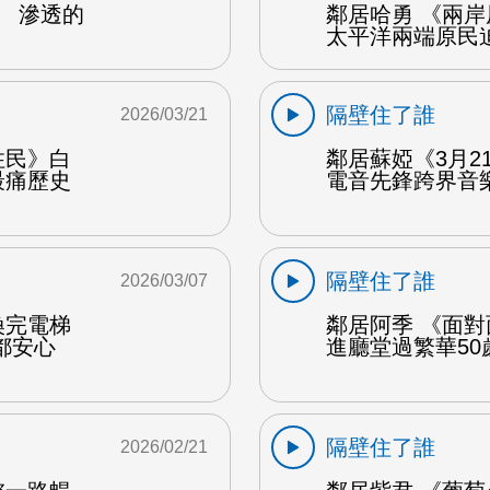
》 滲透的
鄰居哈勇 《兩
太平洋兩端原民迫
隔壁住了誰
2026/03/21
住民》白
鄰居蘇婭《3月2
最痛歷史
電音先鋒跨界音樂
隔壁住了誰
2026/03/07
換完電梯
鄰居阿季 《面
都安心
進廳堂過繁華50
隔壁住了誰
2026/02/21