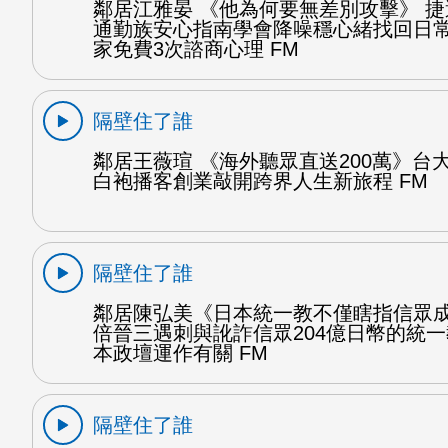
鄰居江雅晏 《他為何要無差別攻擊》 
通勤族安心指南學會降噪穩心緒找回日
家免費3次諮商心理 FM
隔壁住了誰
鄰居王薇瑄 《海外聽眾直送200萬》台
白袍播客創業敲開跨界人生新旅程 FM
隔壁住了誰
鄰居陳弘美《日本統一教不僅瞎指信眾
倍晉三遇刺與訛詐信眾204億日幣的統
本政壇運作有關 FM
隔壁住了誰