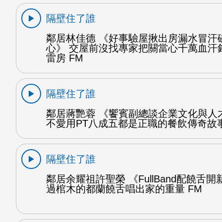
隔壁住了誰
鄰居林佳德 《好事驗屋揪出房漏水冒汗
心》 交屋前沒找專家把關當心千萬血汗
雷房 FM
隔壁住了誰
鄰居蔣艷蓉 《饗賓副總談企業文化與人
不愛用PT八成五都是正職的餐飲傳奇故事
隔壁住了誰
鄰居余耀祖許聖榮 《FullBand配饒舌開
過棺木的都蘭饒舌唱出家的重量 FM