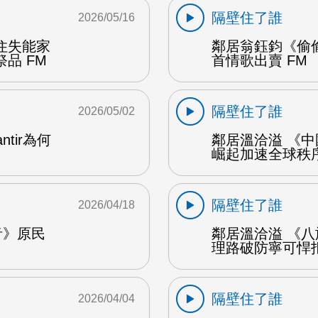
隔壁住了誰
2026/05/16
住失能家
鄰居翁鈺鈞《偷
品 FM
首情歌出賣 FM
隔壁住了誰
2026/05/02
tir為何
鄰居溫洽溢 《
崛起加速全球秩序
隔壁住了誰
2026/04/18
音》原民
鄰居溫洽溢 《
理路破防寧可悍拒
隔壁住了誰
2026/04/04