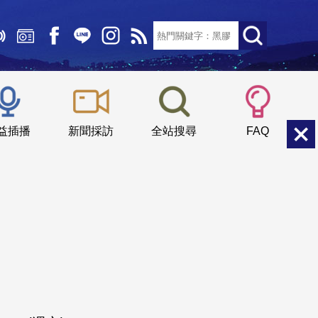
文字大小：
小
中
大
益插播
新聞採訪
全站搜尋
FAQ