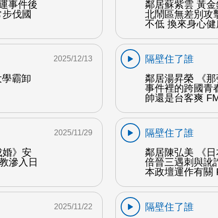
捷運事件後
鄰居蘇紫雲 黃
常步伐國
北鬧區無差別攻
不低 換來身心健
隔壁住了誰
2025/12/13
大學霸卸
鄰居湯昇榮 《
事件裡的跨國青
帥還是台客爽 F
隔壁住了誰
2025/11/29
成婚》安
鄰居陳弘美 《
一教滲入日
倍晉三遇刺與訛
本政壇運作有關 
隔壁住了誰
2025/11/22