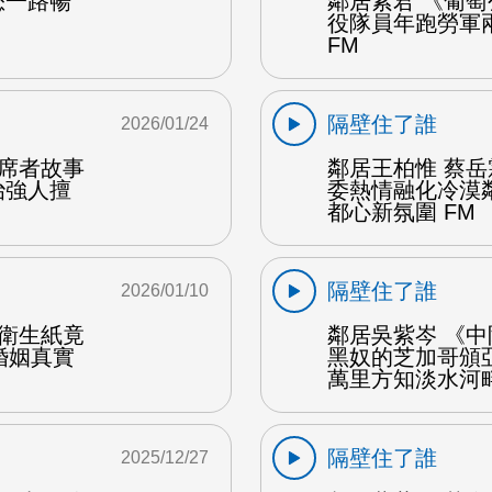
您一路暢
鄰居紫君 《葡
役隊員年跑勞軍
FM
隔壁住了誰
2026/01/24
缺席者故事
鄰居王柏惟 蔡岳
治強人擅
委熱情融化冷漠
都心新氛圍 FM
隔壁住了誰
2026/01/10
場衛生紙竟
鄰居吳紫岑 《
婚姻真實
黑奴的芝加哥頒
萬里方知淡水河畔
隔壁住了誰
2025/12/27