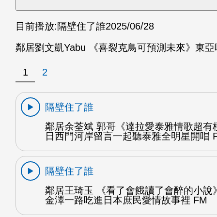
目前播放:
隔壁住了誰
2025/06/28
鄰居劉文凱Yabu 《喜裂克鳥可預測未來》東
1
2
隔壁住了誰
鄰居余荃斌 郭哥《達拉愛泰雅情歌超有梗
日西門河岸留言一起聽泰雅全明星開唱 
隔壁住了誰
鄰居王琦玉 《看了會餓讀了會醉的小說
金澤一路吃進日本庶民愛情故事裡 FM