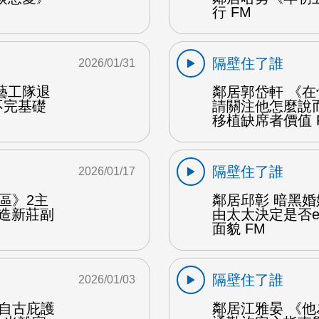
行 FM
隔壁住了誰
2026/01/31
藝工隊退
鄰居郭岱軒 《
不完基礎
請關注他怎麼說
移植缺席者價值 
隔壁住了誰
2026/01/17
區》2主
鄰居邱彰 暗黑
造新莊副
由太太決定是否e
面貌 FM
隔壁住了誰
2026/01/03
 自古庇護
鄰居江雅晏 《