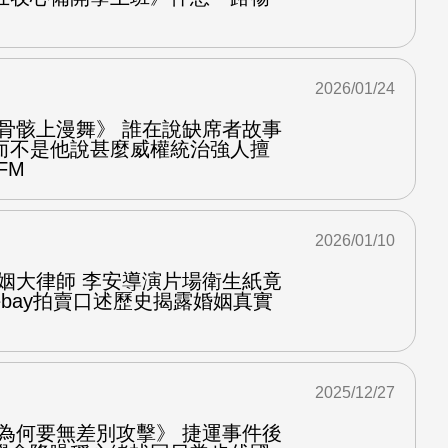
2026/01/24
在骨骸上漫舞》 誰在說缺席者故事
而不是他說甚麼威權統治強人擅
FM
2026/01/10
婚姻大律師 李安導演片場衛生紙竟
bay拍賣口述歷史揭露婚姻真實
2025/12/27
他為何要無差別攻擊》 捷運事件後