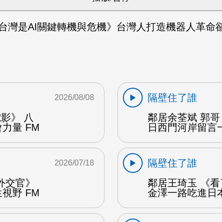
《台灣是AI關鍵轉機與危機》台灣人打造機器人革命
隔壁住了誰
2026/08/08
影》 八
鄰居余荃斌 郭哥
力量 FM
日西門河岸留言一
隔壁住了誰
2026/07/18
外交官》
鄰居王琦玉 《
視野 FM
金澤一路吃進日本