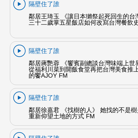
隔壁住了誰
鄰居王琦玉 《讓日本獺祭起死回生的台
三十二歲掌五星飯店如何改寫台灣餐飲史
隔壁住了誰
鄰居蔣艷蓉 《饗賓副總談台灣味端上世
從福利川菜到開飯食堂再把台灣美食推上
的饗AJOY FM
隔壁住了誰
鄰居徐嘉君 《找樹的人》 她找的不是
重新仰望土地的方式 FM