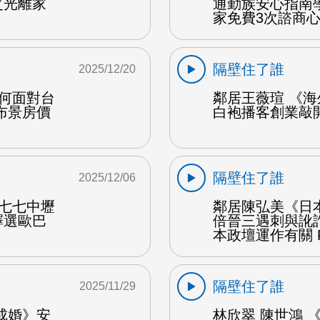
之光離家
通勤族安心指南
家免費3次諮商心
隔壁住了誰
2025/12/20
如何面對台
鄰居王薇瑄 《海
布景房價
白袍播客創業敲開
隔壁住了誰
2025/12/06
九七七中壢
鄰居陳弘美《日
擇選歐巴
倍晉三遇刺與訛
本政壇運作有關 
隔壁住了誰
2025/11/29
成婚》安
林欣翠 陳世鴻