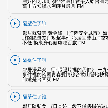
黑奴的芝加哥頒亞洲最佳音樂人給台灣
萬里方知淡水河畔月最圓 FM
隔壁住了誰
鄰居蘇紫雲 黃金鋒 《打造安全城市》
北鬧區無差別攻擊事件 移居宜蘭山海當
不低 換來身心健康吃百歲 FM
隔壁住了誰
鄰居湯昇榮 《那張照片裡的我們》 一
事件裡的跨國青春愛情線合歡山營地抉
帥還是台客爽 FM
隔壁住了誰
鄰居陳弘美 《日本統一教不僅瞎指信眾