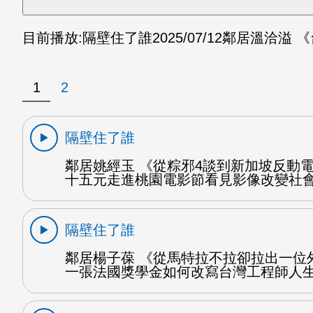
目前播放:
隔壁住了誰
2025/07/12
鄰居溫洽溢 
1
2
隔壁住了誰
鄰居姚經玉 《從粽邪4談到新加坡反動電
十五元走進桃園電影節看見影像改變社會
隔壁住了誰
鄰居楊子葆 《從馬特拉不拉卻拉出一位
一張法國獎學金如何改寫台灣工程師人生