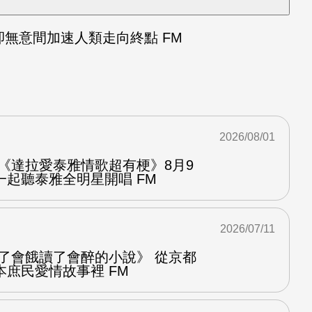
卻無意間加速人類走向終點 FM
2026/08/01
《達拉愛泰雅情歌超有梗》8月9
起聽泰雅全明星開唱 FM
2026/07/11
看了會餓讀了會醉的小說》 從京都
庶民愛情故事裡 FM