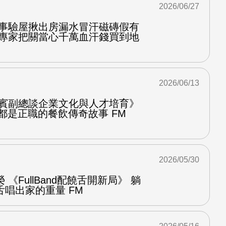
2026/06/27
好事驗屋揪出房漏水冒汗磁磚假有
找專家把關當心千萬血汗錢買到地
2026/06/13
饗賓副總談企業文化與人才培育》
都是正職的餐飲傳奇故事 FM
2026/05/30
《FullBand配饒舌開新局》 躺
唱出家的重量 FM