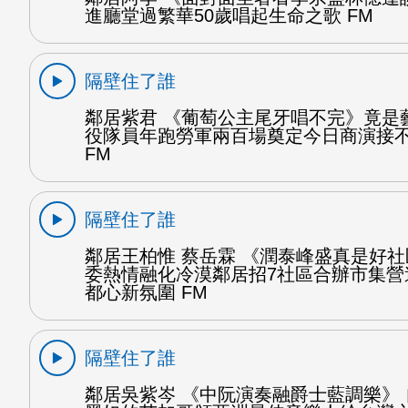
進廳堂過繁華50歲唱起生命之歌 FM
隔壁住了誰
鄰居紫君 《葡萄公主尾牙唱不完》竟是
役隊員年跑勞軍兩百場奠定今日商演接
FM
隔壁住了誰
鄰居王柏惟 蔡岳霖 《潤泰峰盛真是好社
委熱情融化冷漠鄰居招7社區合辦市集營
都心新氛圍 FM
隔壁住了誰
鄰居吳紫岑 《中阮演奏融爵士藍調樂》