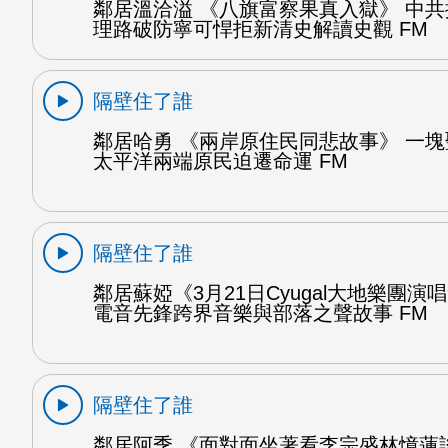
鄰居溫洽溢 《八旗富察果真入獄》 中
理路破防寧可悍拒新清史解讀史觀 FM
隔壁住了誰
鄰居哈勇 《兩岸原住民同悲故事》 一
太平洋兩端原民迫遷命運 FM
隔壁住了誰
鄰居蘇婭《3月21日Cyugal大地樂團演
電音先鋒跨界音樂與部落之聲故事 FM
隔壁住了誰
鄰居阿季 《面對面坐著看李宗盛林憶蓮