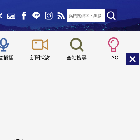
文字大小：
小
中
大
益插播
新聞採訪
全站搜尋
FAQ