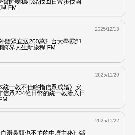
學會降噪穩心緒找回日常步伐國
理 FM
2025/12/13
外聽眾直送200萬》台大學霸卸
跨界人生新旅程 FM
2025/11/29
本統一教不僅瞎指信眾成婚》安
詐信眾204億日幣的統一教滲入日
FM
2025/11/22
 《血濺鼻頭也不怕的中壢主秘》鄰