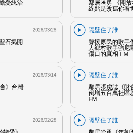
共擔憂統治
鄰居哈勇 《開
終點是改寫你看世
隔壁住了誰
2026/03/28
塊聖石揭開
聲援原民的歌手
人鄉村歌手強尼
傷口的真相 FM
隔壁住了誰
2026/03/14
唱會》台灣
鄰居張虔誌《財
倒增五百萬社區
FM
隔壁住了誰
2026/02/28
談戀愛》
鄰居哈勇《年初