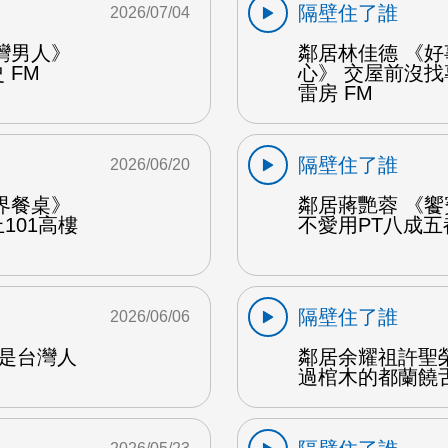
隔壁住了誰
2026/07/04
灣男人》
鄰居林佳德 《
 FM
心》 交屋前沒
雷房 FM
隔壁住了誰
2026/06/20
界餐桌》
鄰居蔣艷蓉 《
101高樓
不愛用PT八成五
隔壁住了誰
2026/06/06
樹是台灣人
鄰居余耀祖許聖榮 
過棺木的都蘭饒舌