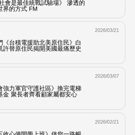
放社會是最佳統戰試驗場》 滲透的
界的方式 FM
2026/03/21
們《台積電援助北美原住民》白
凱許替原住民揭開美國最痛歷史
2026/03/07
會強力軍官守護社區》換完電梯
基金 聚長者齊看顧家屬都安心
2026/02/21
五收心備開學上班》伴您一路暢