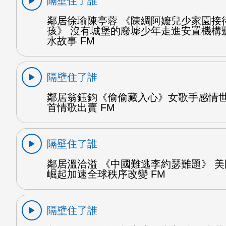
隔壁住了誰
鄰居徐瑜陳亭蓉 《陳綢阿嬤兒少家園接
孩》 沒有城堡的廢墟少年走進安置機構
水故事 FM
隔壁住了誰
鄰居翁鈺鈞《偷偷藏入心》女歌手感情
首情歌出賣 FM
隔壁住了誰
鄰居溫洽溢 《中國難逃李約瑟難題》 
崛起加速全球秩序改變 FM
隔壁住了誰