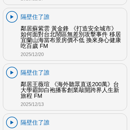
隔壁住了誰
鄰居蘇紫雲 黃金鋒 《打造安全城市》
如何面對台北鬧區無差別攻擊事件 移居
宜蘭山海當布景房價不低 換來身心健康
吃百歲 FM
2025/12/20
隔壁住了誰
鄰居王薇瑄 《海外聽眾直送200萬》台
大學霸卸白袍播客創業敲開跨界人生新
旅程 FM
2025/12/13
隔壁住了誰