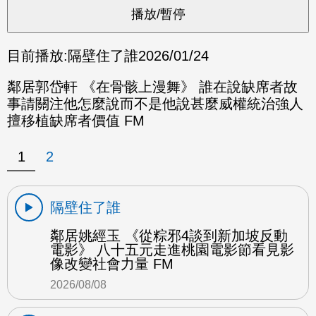
目前播放:
隔壁住了誰
2026/01/24
鄰居郭岱軒 《在骨骸上漫舞》 誰在說缺席者故
事請關注他怎麼說而不是他說甚麼威權統治強人
擅移植缺席者價值 FM
1
2
隔壁住了誰
鄰居姚經玉 《從粽邪4談到新加坡反動
電影》 八十五元走進桃園電影節看見影
像改變社會力量 FM
2026/08/08