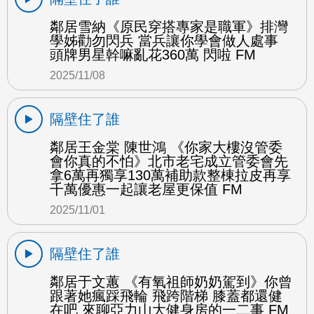
鄰居雪納《原民穿搭專家是職軍》排灣
學姊勸勿閃兵 當兵讓你學會做人處事
頭牌男星幹嘛亂花360萬 閃啦 FM
2025/11/08
隔壁住了誰
鄰居王金棠 陳世鴻 《你家大樓沒管委
會你真的不怕》北市老宅成立管委會先
拿6萬再獨享130萬補助款整棟拉皮再享
千萬優惠一起讓老屋更保值 FM
2025/11/01
隔壁住了誰
鄰居于文蕙 《有氧祖師奶奶駕到》你曾
跟著她瘋踩飛輪 飛跨階梯 膝蓋都還健
在吧 來聊亞力山大健身房的一二事 FM