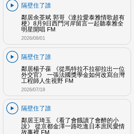
隔壁住了誰
鄰居余荃斌 郭哥《達拉愛泰雅情歌超有
梗》8月9日西門河岸留言一起聽泰雅全
明星開唱 FM
2026/08/01
隔壁住了誰
鄰居楊子葆 《從馬特拉不拉卻拉出一位
外交官》 一張法國獎學金如何改寫台灣
工程師人生視野 FM
2026/07/18
隔壁住了誰
鄰居王琦玉 《看了會餓讀了會醉的小
說》 從京都金澤一路吃進日本庶民愛情
故事裡 FM