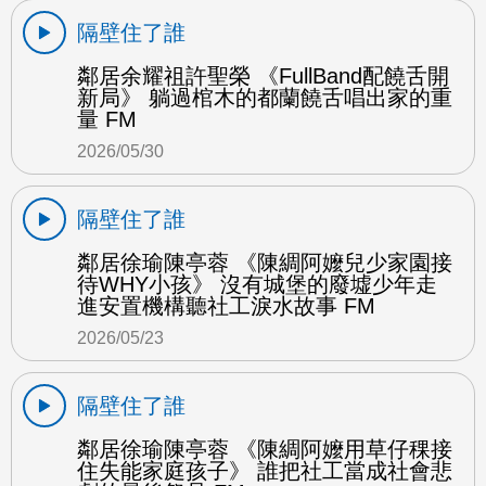
隔壁住了誰
鄰居余耀祖許聖榮 《FullBand配饒舌開
新局》 躺過棺木的都蘭饒舌唱出家的重
量 FM
2026/05/30
隔壁住了誰
鄰居徐瑜陳亭蓉 《陳綢阿嬤兒少家園接
待WHY小孩》 沒有城堡的廢墟少年走
進安置機構聽社工淚水故事 FM
2026/05/23
隔壁住了誰
鄰居徐瑜陳亭蓉 《陳綢阿嬤用草仔稞接
住失能家庭孩子》 誰把社工當成社會悲