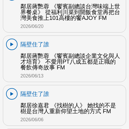
鄰居蔣艷蓉 《饗賓副總談台灣味端上世
界餐桌》 從福利川菜到開飯食堂再把台
灣美食推上101高樓的饗AJOY FM
2026/06/20
隔壁住了誰
鄰居蔣艷蓉 《饗賓副總談企業文化與人
才培育》 不愛用PT八成五都是正職的
餐飲傳奇故事 FM
2026/06/13
隔壁住了誰
鄰居徐嘉君 《找樹的人》 她找的不是
樹是台灣人重新仰望土地的方式 FM
2026/06/06