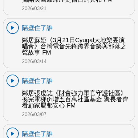
2026/03/21
隔壁住了誰
鄰居蘇婭《3月21日Cyugal大地樂團演
唱會》台灣電音先鋒跨界音樂與部落之
聲故事 FM
2026/03/14
隔壁住了誰
鄰居張虔誌《財會強力軍官守護社區》
換完電梯倒增五百萬社區基金 聚長者齊
看顧家屬都安心 FM
2026/03/07
隔壁住了誰