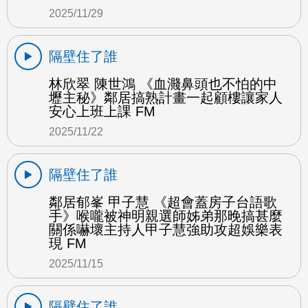
2025/11/29
隔壁住了誰
林欣翠 陳世鴻 《血濺鼻頭也不怕的中
壢主秘》鄰居搞熟計畫一起顧樓讓家人
安心上班上課 FM
2025/11/22
隔壁住了誰
鄰居郁峯 甲子慧 《超會蓋房子台語歌
手》喉嚨被神明親選師姊弟那晚搞甚麼
關係嚇壞主持人甲子慧強助攻超娛樂表
現 FM
2025/11/15
隔壁住了誰