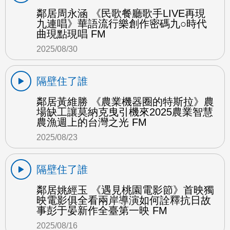
鄰居周永涵 《民歌餐廳歌手LIVE再現
九連唱》華語流行樂創作密碼九○時代
曲現點現唱 FM
2025/08/30
隔壁住了誰
鄰居黃維勝 《農業機器圈的特斯拉》農
場缺工讓莫納克曳引機來2025農業智慧
農漁週上的台灣之光 FM
2025/08/23
隔壁住了誰
鄰居姚經玉 《遇見桃園電影節》首映獨
映電影俱全看兩岸導演如何詮釋抗日故
事彭于晏新作全臺第一映 FM
2025/08/16