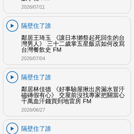
2026/07/11
隔壁住了誰
鄰居王琦玉 《讓日本獺祭起死回生的台
灣男人》 三十二歲掌五星飯店如何改寫
台灣餐飲史 FM
2026/07/04
隔壁住了誰
鄰居林佳德 《好事驗屋揪出房漏水冒汗
磁磚假有心》 交屋前沒找專家把關當心
千萬血汗錢買到地雷房 FM
2026/06/27
隔壁住了誰