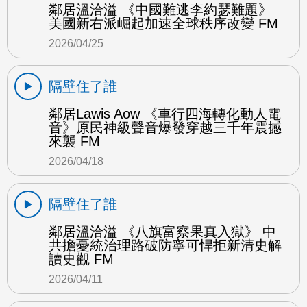
鄰居溫洽溢 《中國難逃李約瑟難題》
美國新右派崛起加速全球秩序改變 FM
2026/04/25
隔壁住了誰
鄰居Lawis Aow 《車行四海轉化動人電
音》原民神級聲音爆發穿越三千年震撼
來襲 FM
2026/04/18
隔壁住了誰
鄰居溫洽溢 《八旗富察果真入獄》 中
共擔憂統治理路破防寧可悍拒新清史解
讀史觀 FM
2026/04/11