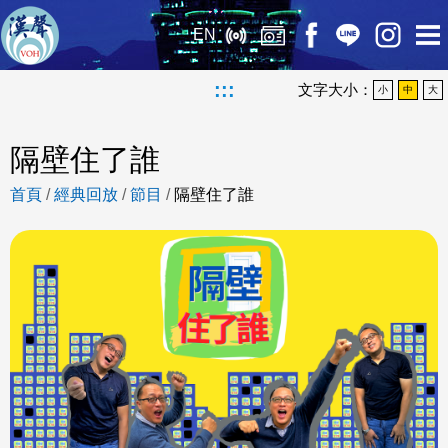
EN
:::
文字大小：
小
中
大
隔壁住了誰
首頁
/
經典回放
/
節目
/
隔壁住了誰