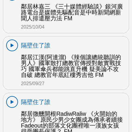
鄰居林嘉三 《三十媒體經驗談》銀河廣
路電台是媒體先驅配音是中時新聞網新
聞人排遣壓力法 FM
2025/10/04
隔壁住了誰
鄰居江漢(阿達溜) 《辣個讓總統聽訓的
男人》國軍散打總教官傳授對敵實戰技
巧 國軍傘兵都能跳直升機 疑美論不攻
自破 總教官年底紅樓秀吉他 FM
2025/09/27
隔壁住了誰
鄰居微醺開根RadiwRaliw 《火開始的
地方》 原民少男少女團成為傳承者續接
Fadeout的部落文化團裡唯一漢族女孩
得受團長保護？ FM