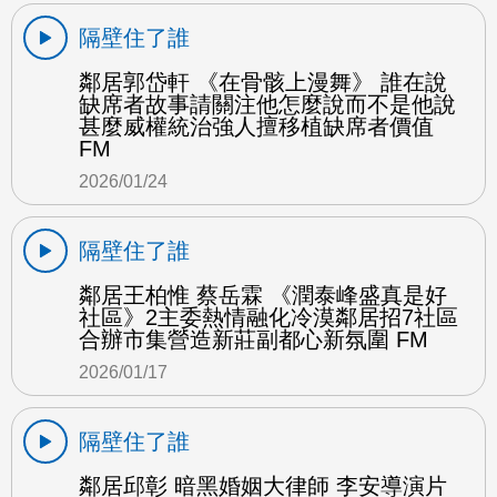
隔壁住了誰
鄰居郭岱軒 《在骨骸上漫舞》 誰在說
缺席者故事請關注他怎麼說而不是他說
甚麼威權統治強人擅移植缺席者價值
FM
2026/01/24
隔壁住了誰
鄰居王柏惟 蔡岳霖 《潤泰峰盛真是好
社區》2主委熱情融化冷漠鄰居招7社區
合辦市集營造新莊副都心新氛圍 FM
2026/01/17
隔壁住了誰
鄰居邱彰 暗黑婚姻大律師 李安導演片