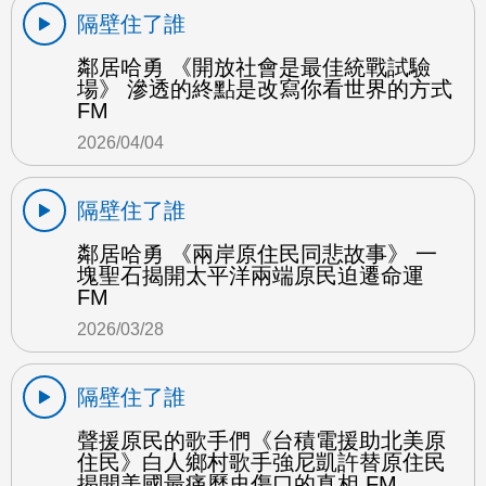
隔壁住了誰
鄰居哈勇 《開放社會是最佳統戰試驗
場》 滲透的終點是改寫你看世界的方式
FM
2026/04/04
隔壁住了誰
鄰居哈勇 《兩岸原住民同悲故事》 一
塊聖石揭開太平洋兩端原民迫遷命運
FM
2026/03/28
隔壁住了誰
聲援原民的歌手們《台積電援助北美原
住民》白人鄉村歌手強尼凱許替原住民
揭開美國最痛歷史傷口的真相 FM