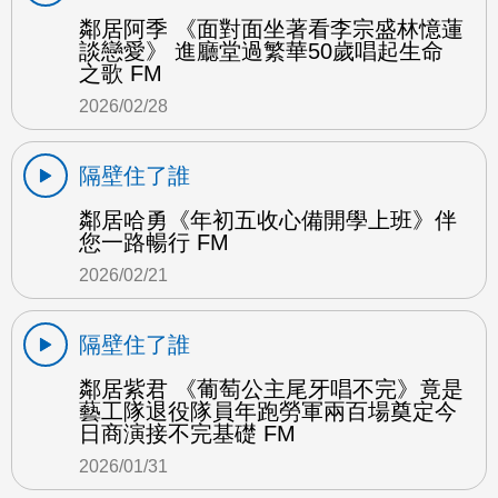
鄰居阿季 《面對面坐著看李宗盛林憶蓮
談戀愛》 進廳堂過繁華50歲唱起生命
之歌 FM
2026/02/28
隔壁住了誰
鄰居哈勇《年初五收心備開學上班》伴
您一路暢行 FM
2026/02/21
隔壁住了誰
鄰居紫君 《葡萄公主尾牙唱不完》竟是
藝工隊退役隊員年跑勞軍兩百場奠定今
日商演接不完基礎 FM
2026/01/31