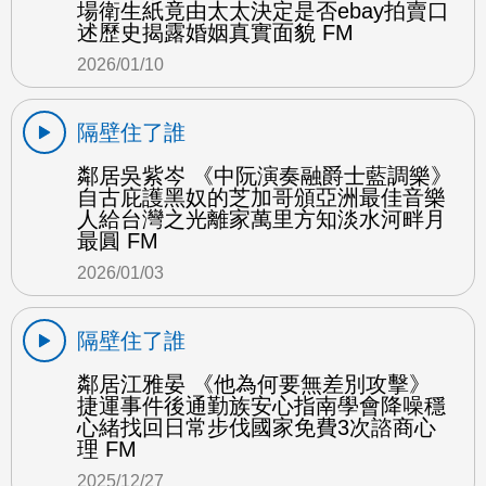
場衛生紙竟由太太決定是否ebay拍賣口
述歷史揭露婚姻真實面貌 FM
2026/01/10
隔壁住了誰
鄰居吳紫岑 《中阮演奏融爵士藍調樂》
自古庇護黑奴的芝加哥頒亞洲最佳音樂
人給台灣之光離家萬里方知淡水河畔月
最圓 FM
2026/01/03
隔壁住了誰
鄰居江雅晏 《他為何要無差別攻擊》
捷運事件後通勤族安心指南學會降噪穩
心緒找回日常步伐國家免費3次諮商心
理 FM
2025/12/27