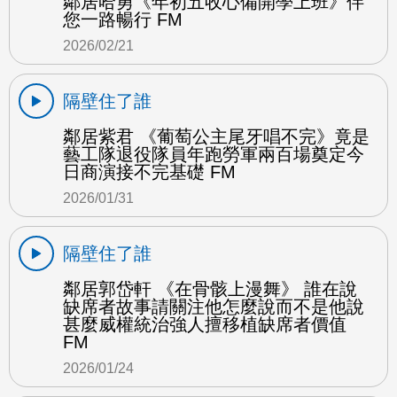
鄰居哈勇《年初五收心備開學上班》伴
您一路暢行 FM
2026/02/21
隔壁住了誰
鄰居紫君 《葡萄公主尾牙唱不完》竟是
藝工隊退役隊員年跑勞軍兩百場奠定今
日商演接不完基礎 FM
2026/01/31
隔壁住了誰
鄰居郭岱軒 《在骨骸上漫舞》 誰在說
缺席者故事請關注他怎麼說而不是他說
甚麼威權統治強人擅移植缺席者價值
FM
2026/01/24