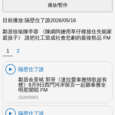
目前播放:
隔壁住了誰
2026/05/16
鄰居徐瑜陳亭蓉 《陳綢阿嬤用草仔稞接住失能家
庭孩子》 誰把社工當成社會悲劇的最後祭品 FM
1
2
隔壁住了誰
鄰居余荃斌 郭哥《達拉愛泰雅情歌超有
梗》8月9日西門河岸留言一起聽泰雅全
明星開唱 FM
2026/08/01
隔壁住了誰