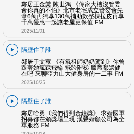
鄰居王金棠 陳世鴻 《你家大樓沒管委
會你真的不怕》北市老宅成立管委會先
拿6萬再獨享130萬補助款整棟拉皮再享
千萬優惠一起讓老屋更保值 FM
2025/11/01
隔壁住了誰
鄰居于文蕙 《有氧祖師奶奶駕到》你曾
跟著她瘋踩飛輪 飛跨階梯 膝蓋都還健
在吧 來聊亞力山大健身房的一二事 FM
2025/10/25
隔壁住了誰
鄰居哈勇《我們得到金鐘獎》 求婚國軍
招募都在頒獎場呈現 漢聲婚顧公司為全
軍服務 FM
2025/10/18