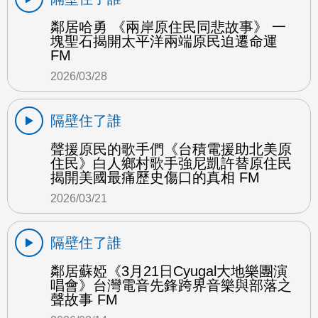
鄰居哈勇 《兩岸原住民同悲故事》 一
塊聖石揭開太平洋兩端原民迫遷命運
FM
2026/03/28
隔壁住了誰
聲援原民的歌手們《台積電援助北美原
住民》白人鄉村歌手強尼凱許替原住民
揭開美國最痛歷史傷口的真相 FM
2026/03/21
隔壁住了誰
鄰居蘇婭《3月21日Cyugal大地樂團演
唱會》台灣電音先鋒跨界音樂與部落之
聲故事 FM