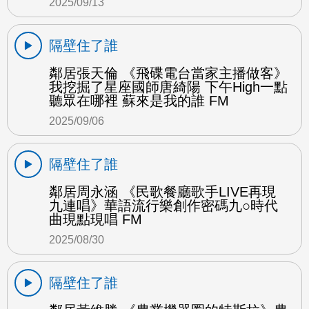
2025/09/13
隔壁住了誰
鄰居張天倫 《飛碟電台當家主播做客》
我挖掘了星座國師唐綺陽 下午High一點
聽眾在哪裡 蘇來是我的誰 FM
2025/09/06
隔壁住了誰
鄰居周永涵 《民歌餐廳歌手LIVE再現
九連唱》華語流行樂創作密碼九○時代
曲現點現唱 FM
2025/08/30
隔壁住了誰