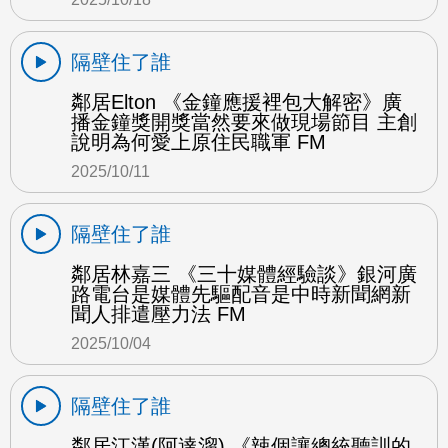
隔壁住了誰
鄰居Elton 《金鐘應援裡包大解密》廣
播金鐘獎開獎當然要來做現場節目 主創
說明為何愛上原住民職軍 FM
2025/10/11
隔壁住了誰
鄰居林嘉三 《三十媒體經驗談》銀河廣
路電台是媒體先驅配音是中時新聞網新
聞人排遣壓力法 FM
2025/10/04
隔壁住了誰
鄰居江漢(阿達溜) 《辣個讓總統聽訓的