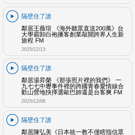
隔壁住了誰
鄰居王薇瑄 《海外聽眾直送200萬》台
大學霸卸白袍播客創業敲開跨界人生新
旅程 FM
2025/12/13
隔壁住了誰
鄰居湯昇榮 《那張照片裡的我們》 一
九七七中壢事件裡的跨國青春愛情線合
歡山營地抉擇選歐巴帥還是台客爽 FM
2025/12/06
隔壁住了誰
鄰居陳弘美《日本統一教不僅瞎指信眾