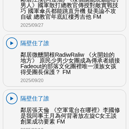
男人》國軍散打總教官傳授對敵實戰技
巧 國軍傘兵都能跳直升機 疑美論不攻
自破 總教官年底紅樓秀吉他 FM
2025/09/27
隔壁住了誰
鄰居微醺開根RadiwRaliw 《火開始的
地方》 原民少男少女團成為傳承者續接
Fadeout的部落文化團裡唯一漢族女孩
得受團長保護？ FM
2025/09/20
隔壁住了誰
鄰居張天倫 《空軍電台在哪裡》李國修
是我同事王月為何背著放左旋C女王談
創業成功要素 FM