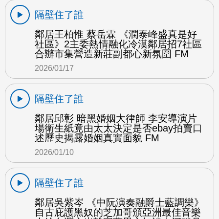
隔壁住了誰
鄰居王柏惟 蔡岳霖 《潤泰峰盛真是好
社區》2主委熱情融化冷漠鄰居招7社區
合辦市集營造新莊副都心新氛圍 FM
2026/01/17
隔壁住了誰
鄰居邱彰 暗黑婚姻大律師 李安導演片
場衛生紙竟由太太決定是否ebay拍賣口
述歷史揭露婚姻真實面貌 FM
2026/01/10
隔壁住了誰
鄰居吳紫岑 《中阮演奏融爵士藍調樂》
自古庇護黑奴的芝加哥頒亞洲最佳音樂