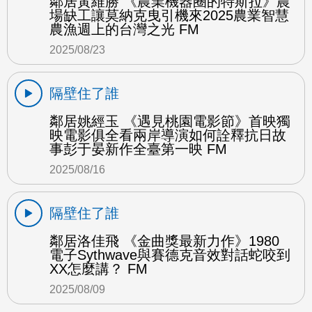
鄰居黃維勝 《農業機器圈的特斯拉》農
場缺工讓莫納克曳引機來2025農業智慧
農漁週上的台灣之光 FM
2025/08/23
隔壁住了誰
鄰居姚經玉 《遇見桃園電影節》首映獨
映電影俱全看兩岸導演如何詮釋抗日故
事彭于晏新作全臺第一映 FM
2025/08/16
隔壁住了誰
鄰居洛佳飛 《金曲獎最新力作》1980
電子Sythwave與賽德克音效對話蛇咬到
XX怎麼講？ FM
2025/08/09