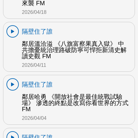
來襲 FM
2026/04/18
隔壁住了誰
鄰居溫洽溢 《八旗富察果真入獄》 中
共擔憂統治理路破防寧可悍拒新清史解
讀史觀 FM
2026/04/11
隔壁住了誰
鄰居哈勇 《開放社會是最佳統戰試驗
場》 滲透的終點是改寫你看世界的方式
FM
2026/04/04
隔壁住了誰