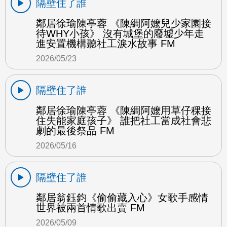
隔壁住了誰
鄰居徐瑜陳亭蓉 《陳綢阿嬤兒少家園接
待WHY小孩》 沒有城堡的廢墟少年走
進安置機構聽社工淚水故事 FM
2026/05/23
隔壁住了誰
鄰居徐瑜陳亭蓉 《陳綢阿嬤用草仔稞接
住失能家庭孩子》 誰把社工當成社會悲
劇的最後祭品 FM
2026/05/16
隔壁住了誰
鄰居翁鈺鈞《偷偷藏入心》女歌手感情
世界被兩首情歌出賣 FM
2026/05/09