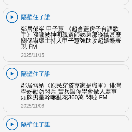
隔壁住了誰
鄰居郁峯 甲子慧 《超會蓋房子台語歌
手》喉嚨被神明親選師姊弟那晚搞甚麼
關係嚇壞主持人甲子慧強助攻超娛樂表
現 FM
2025/11/15
隔壁住了誰
鄰居雪納《原民穿搭專家是職軍》排灣
學姊勸勿閃兵 當兵讓你學會做人處事
頭牌男星幹嘛亂花360萬 閃啦 FM
2025/11/08
隔壁住了誰