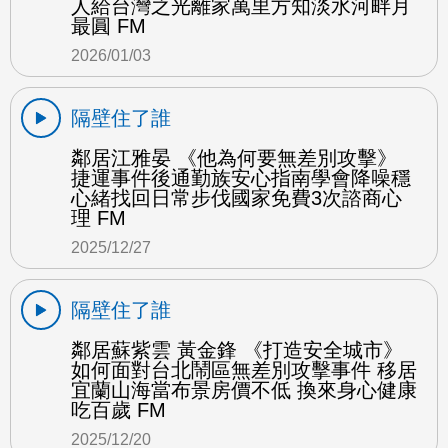
人給台灣之光離家萬里方知淡水河畔月
最圓 FM
2026/01/03
隔壁住了誰
鄰居江雅晏 《他為何要無差別攻擊》
捷運事件後通勤族安心指南學會降噪穩
心緒找回日常步伐國家免費3次諮商心
理 FM
2025/12/27
隔壁住了誰
鄰居蘇紫雲 黃金鋒 《打造安全城市》
如何面對台北鬧區無差別攻擊事件 移居
宜蘭山海當布景房價不低 換來身心健康
吃百歲 FM
2025/12/20