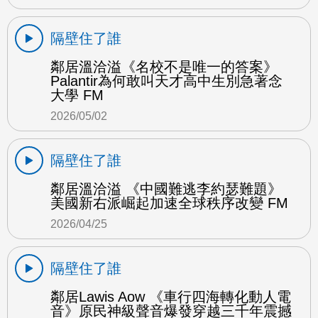
隔壁住了誰
鄰居溫洽溢《名校不是唯一的答案》
Palantir為何敢叫天才高中生別急著念
大學 FM
2026/05/02
隔壁住了誰
鄰居溫洽溢 《中國難逃李約瑟難題》
美國新右派崛起加速全球秩序改變 FM
2026/04/25
隔壁住了誰
鄰居Lawis Aow 《車行四海轉化動人電
音》原民神級聲音爆發穿越三千年震撼