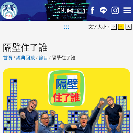
EN
:::
文字大小：
小
中
大
隔壁住了誰
首頁
/
經典回放
/
節目
/
隔壁住了誰