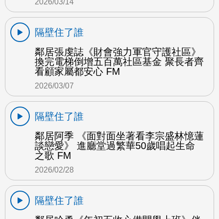
2026/03/14
隔壁住了誰
鄰居張虔誌《財會強力軍官守護社區》
換完電梯倒增五百萬社區基金 聚長者齊
看顧家屬都安心 FM
2026/03/07
隔壁住了誰
鄰居阿季 《面對面坐著看李宗盛林憶蓮
談戀愛》 進廳堂過繁華50歲唱起生命
之歌 FM
2026/02/28
隔壁住了誰