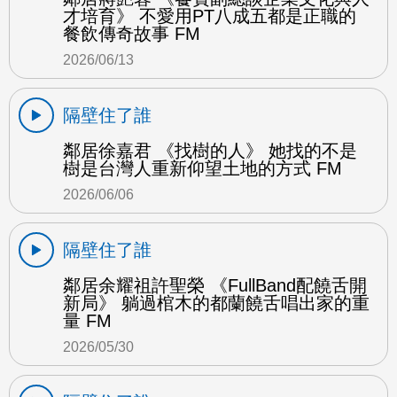
才培育》 不愛用PT八成五都是正職的
餐飲傳奇故事 FM
2026/06/13
隔壁住了誰
鄰居徐嘉君 《找樹的人》 她找的不是
樹是台灣人重新仰望土地的方式 FM
2026/06/06
隔壁住了誰
鄰居余耀祖許聖榮 《FullBand配饒舌開
新局》 躺過棺木的都蘭饒舌唱出家的重
量 FM
2026/05/30