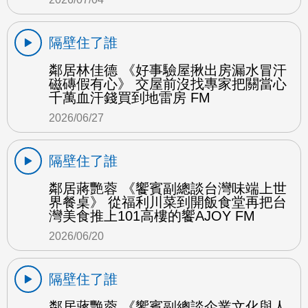
隔壁住了誰
鄰居林佳德 《好事驗屋揪出房漏水冒汗
磁磚假有心》 交屋前沒找專家把關當心
千萬血汗錢買到地雷房 FM
2026/06/27
隔壁住了誰
鄰居蔣艷蓉 《饗賓副總談台灣味端上世
界餐桌》 從福利川菜到開飯食堂再把台
灣美食推上101高樓的饗AJOY FM
2026/06/20
隔壁住了誰
鄰居蔣艷蓉 《饗賓副總談企業文化與人