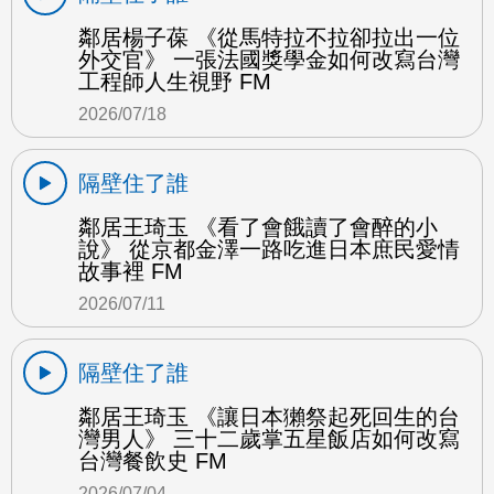
鄰居楊子葆 《從馬特拉不拉卻拉出一位
外交官》 一張法國獎學金如何改寫台灣
工程師人生視野 FM
2026/07/18
隔壁住了誰
鄰居王琦玉 《看了會餓讀了會醉的小
說》 從京都金澤一路吃進日本庶民愛情
故事裡 FM
2026/07/11
隔壁住了誰
鄰居王琦玉 《讓日本獺祭起死回生的台
灣男人》 三十二歲掌五星飯店如何改寫
台灣餐飲史 FM
2026/07/04