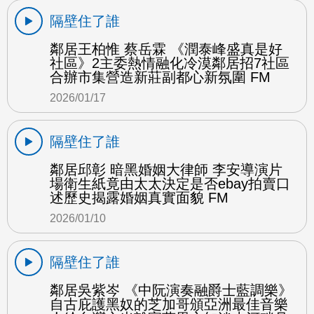
隔壁住了誰
鄰居王柏惟 蔡岳霖 《潤泰峰盛真是好
社區》2主委熱情融化冷漠鄰居招7社區
合辦市集營造新莊副都心新氛圍 FM
2026/01/17
隔壁住了誰
鄰居邱彰 暗黑婚姻大律師 李安導演片
場衛生紙竟由太太決定是否ebay拍賣口
述歷史揭露婚姻真實面貌 FM
2026/01/10
隔壁住了誰
鄰居吳紫岑 《中阮演奏融爵士藍調樂》
自古庇護黑奴的芝加哥頒亞洲最佳音樂