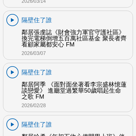
2026/03/14
隔壁住了誰
鄰居張虔誌《財會強力軍官守護社區》
換完電梯倒增五百萬社區基金 聚長者齊
看顧家屬都安心 FM
2026/03/07
隔壁住了誰
鄰居阿季 《面對面坐著看李宗盛林憶蓮
談戀愛》 進廳堂過繁華50歲唱起生命
之歌 FM
2026/02/28
隔壁住了誰