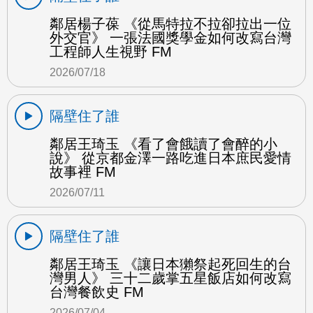
鄰居楊子葆 《從馬特拉不拉卻拉出一位
外交官》 一張法國獎學金如何改寫台灣
工程師人生視野 FM
2026/07/18
隔壁住了誰
鄰居王琦玉 《看了會餓讀了會醉的小
說》 從京都金澤一路吃進日本庶民愛情
故事裡 FM
2026/07/11
隔壁住了誰
鄰居王琦玉 《讓日本獺祭起死回生的台
灣男人》 三十二歲掌五星飯店如何改寫
台灣餐飲史 FM
2026/07/04