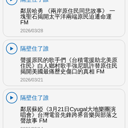
鄰居哈勇 《兩岸原住民同悲故事》 一
塊聖石揭開太平洋兩端原民迫遷命運
FM
2026/03/28
隔壁住了誰
聲援原民的歌手們《台積電援助北美原
住民》白人鄉村歌手強尼凱許替原住民
揭開美國最痛歷史傷口的真相 FM
2026/03/21
隔壁住了誰
鄰居蘇婭《3月21日Cyugal大地樂團演
唱會》台灣電音先鋒跨界音樂與部落之
聲故事 FM