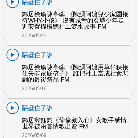
隔壁住了誰
鄰居徐瑜陳亭蓉 《陳綢阿嬤兒少家園接
待WHY小孩》 沒有城堡的廢墟少年走
進安置機構聽社工淚水故事 FM
2026/05/23
隔壁住了誰
鄰居徐瑜陳亭蓉 《陳綢阿嬤用草仔稞接
住失能家庭孩子》 誰把社工當成社會悲
劇的最後祭品 FM
2026/05/16
隔壁住了誰
鄰居翁鈺鈞《偷偷藏入心》女歌手感情
世界被兩首情歌出賣 FM
2026/05/09