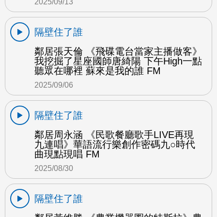
2025/09/13
隔壁住了誰
鄰居張天倫 《飛碟電台當家主播做客》
我挖掘了星座國師唐綺陽 下午High一點
聽眾在哪裡 蘇來是我的誰 FM
2025/09/06
隔壁住了誰
鄰居周永涵 《民歌餐廳歌手LIVE再現
九連唱》華語流行樂創作密碼九○時代
曲現點現唱 FM
2025/08/30
隔壁住了誰