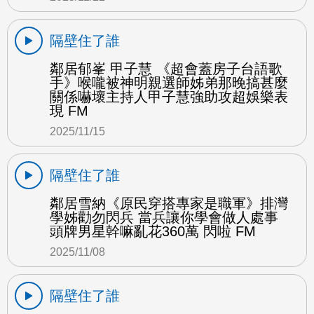
隔壁住了誰
鄰居郁峯 甲子慧 《超會蓋房子台語歌
手》喉嚨被神明親選師姊弟那晚搞甚麼
關係嚇壞主持人甲子慧強助攻超娛樂表
現 FM
2025/11/15
隔壁住了誰
鄰居雪納《原民穿搭專家是職軍》排灣
學姊勸勿閃兵 當兵讓你學會做人處事
頭牌男星幹嘛亂花360萬 閃啦 FM
2025/11/08
隔壁住了誰