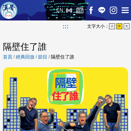
EN
:::
文字大小：
小
中
大
隔壁住了誰
首頁
/
經典回放
/
節目
/
隔壁住了誰