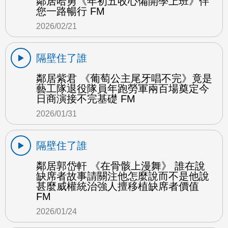
鄰居哈勇《年初五收心備開學上班》伴
您一路暢行 FM
2026/02/21
隔壁住了誰
鄰居紫君 《葡萄公主尾牙唱不完》竟是
藝工隊退役隊員年跑勞軍兩百場奠定今
日商演接不完基礎 FM
2026/01/31
隔壁住了誰
鄰居郭岱軒 《在骨骸上漫舞》 誰在說
缺席者故事請關注他怎麼說而不是他說
甚麼威權統治強人擅移植缺席者價值
FM
2026/01/24