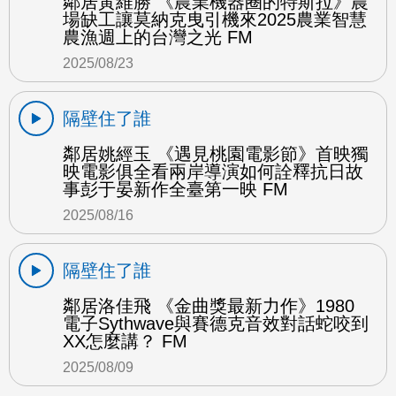
鄰居黃維勝 《農業機器圈的特斯拉》農
場缺工讓莫納克曳引機來2025農業智慧
農漁週上的台灣之光 FM
2025/08/23
隔壁住了誰
鄰居姚經玉 《遇見桃園電影節》首映獨
映電影俱全看兩岸導演如何詮釋抗日故
事彭于晏新作全臺第一映 FM
2025/08/16
隔壁住了誰
鄰居洛佳飛 《金曲獎最新力作》1980
電子Sythwave與賽德克音效對話蛇咬到
XX怎麼講？ FM
2025/08/09