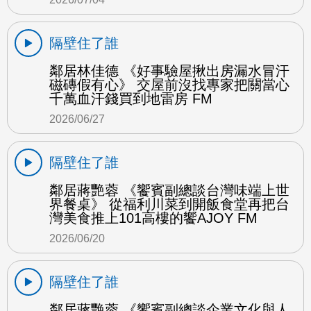
隔壁住了誰
鄰居林佳德 《好事驗屋揪出房漏水冒汗
磁磚假有心》 交屋前沒找專家把關當心
千萬血汗錢買到地雷房 FM
2026/06/27
隔壁住了誰
鄰居蔣艷蓉 《饗賓副總談台灣味端上世
界餐桌》 從福利川菜到開飯食堂再把台
灣美食推上101高樓的饗AJOY FM
2026/06/20
隔壁住了誰
鄰居蔣艷蓉 《饗賓副總談企業文化與人