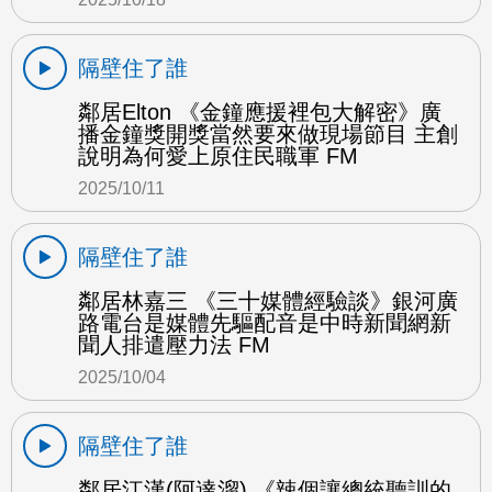
隔壁住了誰
鄰居Elton 《金鐘應援裡包大解密》廣
播金鐘獎開獎當然要來做現場節目 主創
說明為何愛上原住民職軍 FM
2025/10/11
隔壁住了誰
鄰居林嘉三 《三十媒體經驗談》銀河廣
路電台是媒體先驅配音是中時新聞網新
聞人排遣壓力法 FM
2025/10/04
隔壁住了誰
鄰居江漢(阿達溜) 《辣個讓總統聽訓的