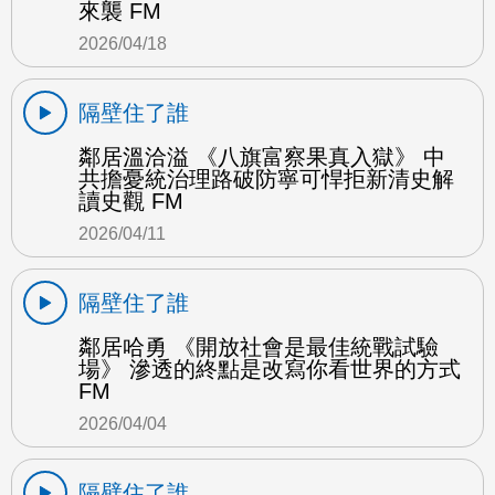
來襲 FM
2026/04/18
隔壁住了誰
鄰居溫洽溢 《八旗富察果真入獄》 中
共擔憂統治理路破防寧可悍拒新清史解
讀史觀 FM
2026/04/11
隔壁住了誰
鄰居哈勇 《開放社會是最佳統戰試驗
場》 滲透的終點是改寫你看世界的方式
FM
2026/04/04
隔壁住了誰