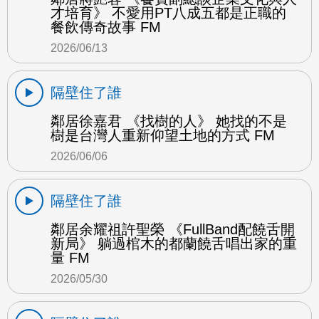
才培育》 不愛用PT八成五都是正職的
餐飲傳奇故事 FM
2026/06/13
隔壁住了誰
鄰居徐嘉君 《找樹的人》 她找的不是
樹是台灣人重新仰望土地的方式 FM
2026/06/06
隔壁住了誰
鄰居余耀祖許聖榮 《FullBand配饒舌開
新局》 躺過棺木的都蘭饒舌唱出家的重
量 FM
2026/05/30