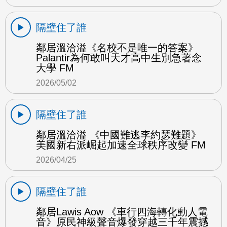
隔壁住了誰
鄰居溫洽溢《名校不是唯一的答案》
Palantir為何敢叫天才高中生別急著念
大學 FM
2026/05/02
隔壁住了誰
鄰居溫洽溢 《中國難逃李約瑟難題》
美國新右派崛起加速全球秩序改變 FM
2026/04/25
隔壁住了誰
鄰居Lawis Aow 《車行四海轉化動人電
音》原民神級聲音爆發穿越三千年震撼