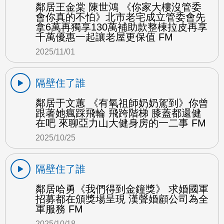
鄰居王金棠 陳世鴻 《你家大樓沒管委
會你真的不怕》北市老宅成立管委會先
拿6萬再獨享130萬補助款整棟拉皮再享
千萬優惠一起讓老屋更保值 FM
2025/11/01
隔壁住了誰
鄰居于文蕙 《有氧祖師奶奶駕到》你曾
跟著她瘋踩飛輪 飛跨階梯 膝蓋都還健
在吧 來聊亞力山大健身房的一二事 FM
2025/10/25
隔壁住了誰
鄰居哈勇《我們得到金鐘獎》 求婚國軍
招募都在頒獎場呈現 漢聲婚顧公司為全
軍服務 FM
2025/10/18