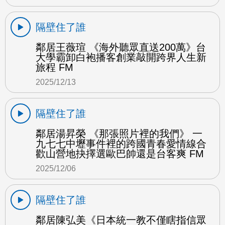
隔壁住了誰
鄰居王薇瑄 《海外聽眾直送200萬》台
大學霸卸白袍播客創業敲開跨界人生新
旅程 FM
2025/12/13
隔壁住了誰
鄰居湯昇榮 《那張照片裡的我們》 一
九七七中壢事件裡的跨國青春愛情線合
歡山營地抉擇選歐巴帥還是台客爽 FM
2025/12/06
隔壁住了誰
鄰居陳弘美《日本統一教不僅瞎指信眾