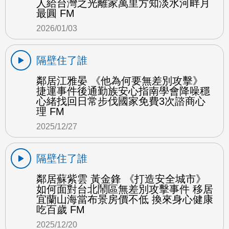
人給台灣之光離家萬里方知淡水河畔月
最圓 FM
2026/01/03
隔壁住了誰
鄰居江雅晏 《他為何要無差別攻擊》
捷運事件後通勤族安心指南學會降噪穩
心緒找回日常步伐國家免費3次諮商心
理 FM
2025/12/27
隔壁住了誰
鄰居蘇紫雲 黃金鋒 《打造安全城市》
如何面對台北鬧區無差別攻擊事件 移居
宜蘭山海當布景房價不低 換來身心健康
吃百歲 FM
2025/12/20