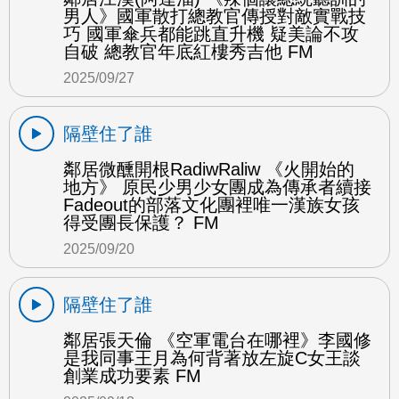
男人》國軍散打總教官傳授對敵實戰技
巧 國軍傘兵都能跳直升機 疑美論不攻
自破 總教官年底紅樓秀吉他 FM
2025/09/27
隔壁住了誰
鄰居微醺開根RadiwRaliw 《火開始的
地方》 原民少男少女團成為傳承者續接
Fadeout的部落文化團裡唯一漢族女孩
得受團長保護？ FM
2025/09/20
隔壁住了誰
鄰居張天倫 《空軍電台在哪裡》李國修
是我同事王月為何背著放左旋C女王談
創業成功要素 FM