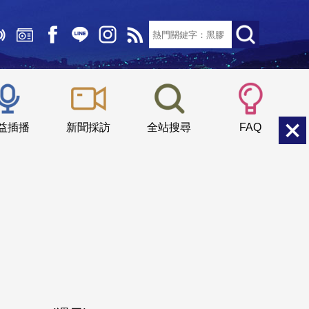
文字大小：
小
中
大
益插播
新聞採訪
全站搜尋
FAQ